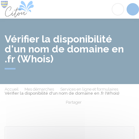
Citou
Acc
Vérifier la disponibilité
d'un nom de domaine en
.fr (Whois)
Accueil
Mes démarches
Services en ligne et formulaires
Vérifier la disponibilité d'un nom de domaine en .fr (Whois)
Partager
Partager sur Facebook
Partager sur X - Twit
Partager sur
Par