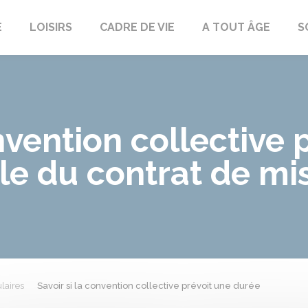
E
LOISIRS
CADRE DE VIE
A TOUT ÂGE
S
onvention collective 
e du contrat de mi
laires
Savoir si la convention collective prévoit une durée