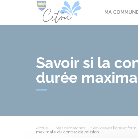
Citou
MA COMMUN
Savoir si la c
durée maximal
Accueil
Mes démarches
Services en ligne et formu
maximale du contrat de mission