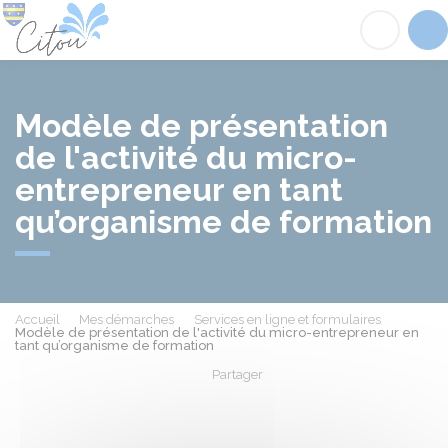
Citou
Acc
Modèle de présentation
de l'activité du micro-
entrepreneur en tant
qu’organisme de formation
Accueil
Mes démarches
Services en ligne et formulaires
Modèle de présentation de l'activité du micro-entrepreneur en
tant qu’organisme de formation
Partager
Partager sur Facebook
Partager sur X - Twit
Partager sur
Par