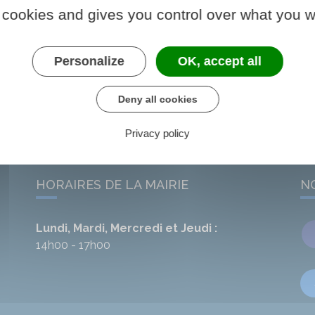
Sport
 cookies and gives you control over what you w
Chacun doit pouvoir pratiquer le sport
de son choix, quels que soient son âge,
Personalize
OK, accept all
ses…
Deny all cookies
Privacy policy
HORAIRES DE LA MAIRIE
N
Lundi, Mardi, Mercredi et Jeudi :
14h00 - 17h00