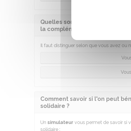
Quelles sont les conditions de 
la complémentaire santé solidai
Il faut distinguer selon que vous avez ou n
Vous
Vous
Comment savoir si l'on peut bé
solidaire ?
Un
simulateur
vous permet de savoir si 
solidaire :