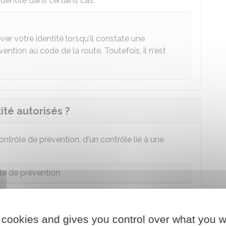
identité dans certains cas.
er votre identité lorsqu'il constate une
ention au code de la route. Toutefois, il n'est
ité autorisés ?
 contrôle de prévention, d'un contrôle lié à une
le de prévention
lié à une infraction
 cookies and gives you control over what you w
rôle Schengen