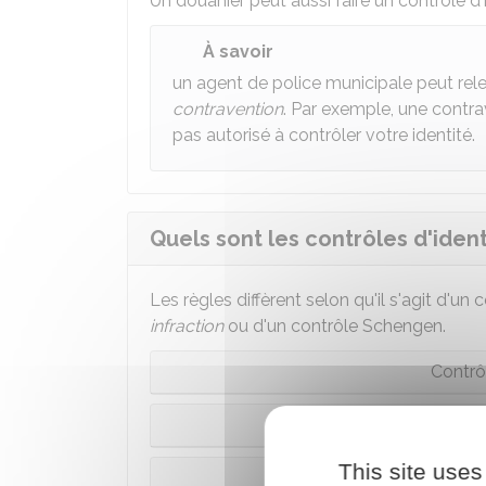
Un douanier peut aussi faire un contrôle d'
À savoir
un agent de police municipale peut relev
contravention
. Par exemple, une contrav
pas autorisé à contrôler votre identité.
Quels sont les contrôles d'ident
Les règles diffèrent selon qu'il s'agit d'un
infraction
ou d'un contrôle Schengen.
Contrô
Contrôle 
This site uses
Cont