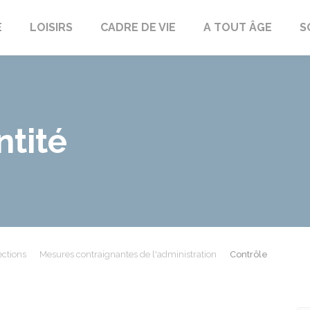
E
LOISIRS
CADRE DE VIE
A TOUT ÂGE
S
ntité
ections
Mesures contraignantes de l'administration
Contrôle