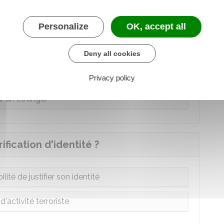
Personalize
OK, accept all
ésenter lors du contrôle ?
Deny all cookies
r un Français
Privacy policy
r un étranger
ification d'identité ?
ité de justifier son identité
'activité terroriste