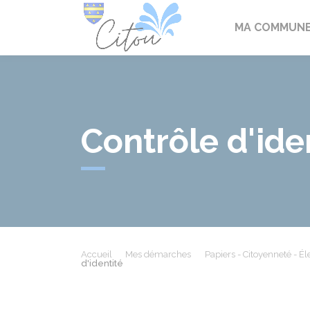
Citou
MA COMMUN
Contrôle d'ide
Accueil
Mes démarches
Papiers - Citoyenneté - Él
d'identité