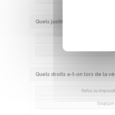
Quels justificatifs d'identité pr
Pou
Pou
Quels droits a-t-on lors de la vér
Refus ou impossibil
Soupçon d