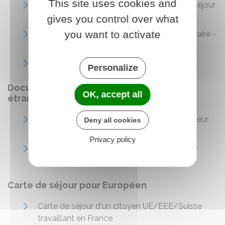
This site uses cookies and
Stagiaire étranger en France : visa de long séjour
ou carte de séjour
gives you control over what
you want to activate
Étranger en France : carte de séjour temporaire -
stagiaire (mobile) ICT
Carte de séjour temporaire - Jeune au pair
Personalize
Document de circulation pour mineur
OK, accept all
étranger
Document de circulation pour étranger mineur
Deny all cookies
(DCEM)
Privacy policy
Titre d'identité républicain (TIR) d'un mineur
étranger né en France
Carte de séjour pour Européen
Carte de séjour d'un citoyen UE/EEE/Suisse
travaillant en France