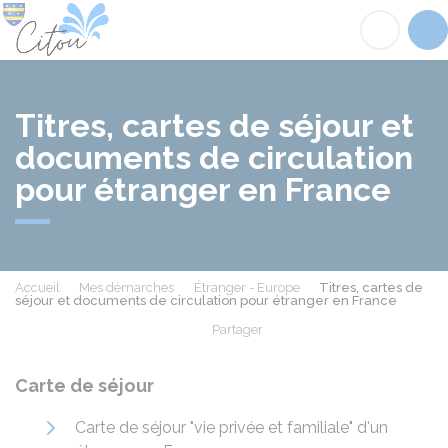
Citou
Acc
Titres, cartes de séjour et
documents de circulation
pour étranger en France
Accueil
Mes démarches
Étranger - Europe
Titres, cartes de
séjour et documents de circulation pour étranger en France
Partager
Partager sur Facebook
Partager sur X - Twit
Partager sur
Par
Carte de séjour
Carte de séjour "vie privée et familiale" d'un