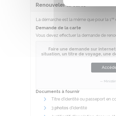
Renouveler la carte
re
La démarche est la même que pour la 1
Demande de la carte
Vous devez effectuer la demande de ren
Faire une demande sur internet
situation, un titre de voyage, une
Accéder
Ministèr
Documents à fournir
Titre d'identité ou passeport en co
3
photos
d'identité