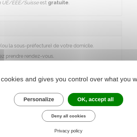
n UE/EEE/Suisse
est
gratuite
.
 (ou la sous-préfecture) de votre domicile.
vez prendre rendez-vous.
préfecture.
 cookies and gives you control over what you w
Personalize
OK, accept all
lente à la durée restant à courir pour l'obtention du
Deny all cookies
eut pas dépasser
5 ans
.
Privacy policy