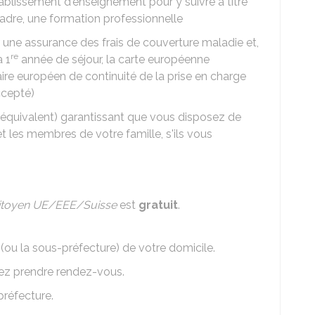
établissement d'enseignement pour y suivre à titre
cadre, une formation professionnelle
r une assurance des frais de couverture maladie et,
re
a 1
année de séjour, la carte européenne
ire européen de continuité de la prise en charge
ccepté)
 équivalent) garantissant que vous disposez de
t les membres de votre famille, s'ils vous
itoyen UE/EEE/Suisse
est
gratuit
.
 (ou la sous-préfecture) de votre domicile.
vez prendre rendez-vous.
préfecture.