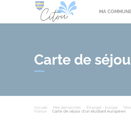
Citou
MA COMMUN
Carte de séjou
Accueil
Mes démarches
Étranger - Europe
Titr
France
Carte de séjour d'un étudiant européen