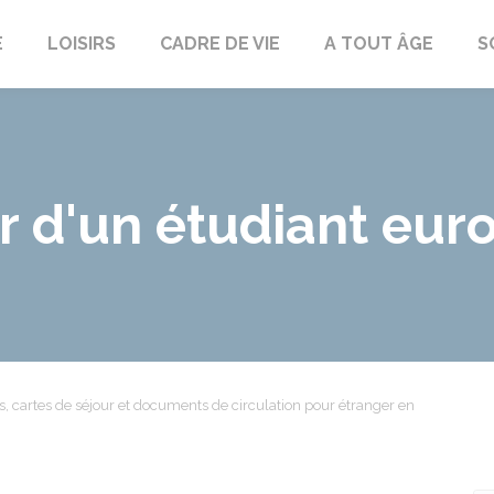
E
LOISIRS
CADRE DE VIE
A TOUT ÂGE
S
r d'un étudiant eu
es, cartes de séjour et documents de circulation pour étranger en