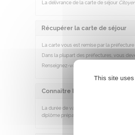
La délivrance de la carte de séjour
Citoye
Récupérer la carte de séjour
La carte vous est remise par la préfecture
Dans la plupart des préfectures, vous de
Renseignez-vous sur le site internet de la 
This site uses
Connaître la durée de validité
La durée de validité de la carte est équiva
diplôme préparé par l'étudiant. Elle ne p