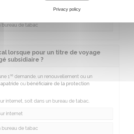
Privacy policy
ur internet
 bureau de tabac
al lorsque pour un titre de voyage
é subsidiaire ?
re
une 1
demande, un renouvellement ou un
,
apatride
ou
bénéficiaire de la protection
ur internet, soit dans un bureau de tabac.
ur internet
 bureau de tabac