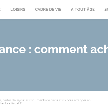
E
LOISIRS
CADRE DE VIE
A TOUT ÂGE
S
rance : comment ac
es, cartes de séjour et documents de circulation pour étranger en
imbre fiscal ?