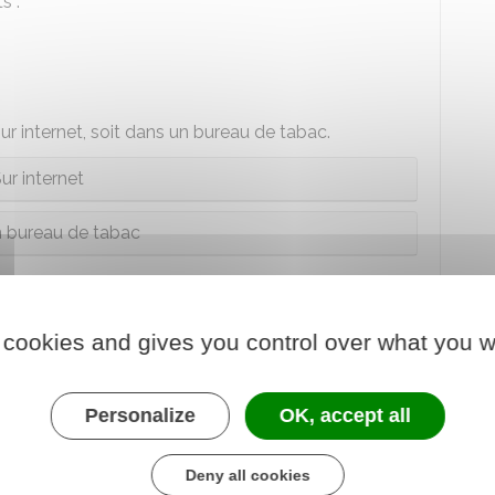
s :
ur internet, soit dans un bureau de tabac.
ur internet
 bureau de tabac
al pour un document de circulation
 cookies and gives you control over what you w
Personalize
OK, accept all
re
une 1
demande, un renouvellement ou un
r étranger mineur (DCEM)
.
Deny all cookies
ur internet, soit dans un bureau de tabac.