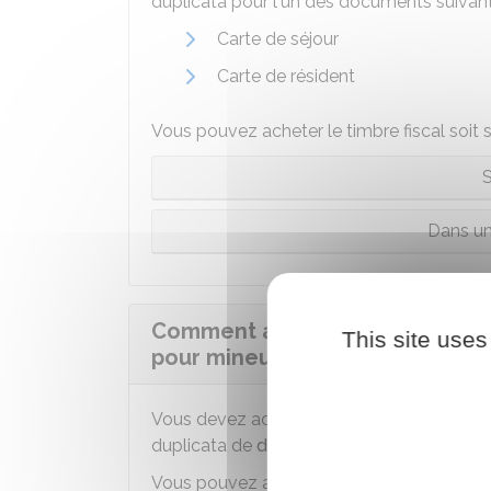
duplicata pour l'un des documents suivant
Carte de séjour
Carte de résident
Vous pouvez acheter le timbre fiscal soit s
S
Dans un
Comment acheter un timbre fisc
This site uses
pour mineur étranger (DCEM) ?
Vous devez acheter un timbre fiscal pour 
duplicata de
document de circulation pou
Vous pouvez acheter le timbre fiscal soit s