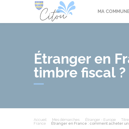
Citou
MA COMMUN
Étranger en F
timbre fiscal ?
Accueil
Mes démarches
Étranger - Europe
Titr
France
Étranger en France : comment acheter un t