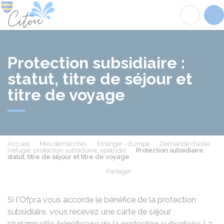
Citou
Acc
Protection subsidiaire :
statut, titre de séjour et
titre de voyage
Accueil
Mes démarches
Étranger - Europe
Demande d'asile
(réfugié, protection subsidiaire, apatride)
Protection subsidiaire :
statut, titre de séjour et titre de voyage
Partager
Partager sur Facebook
Partager sur X - Twit
Partager sur
Par
Si l'
Ofpra
vous accorde le bénéfice de la protection
subsidiaire, vous recevez une carte de séjour
pluriannuelle
bénéficiaire de la protection subsidiaire
. La