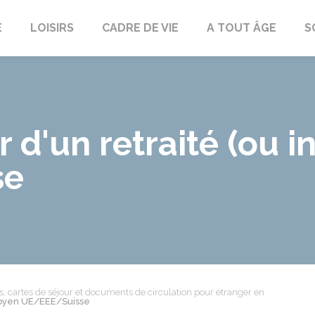
E
LOISIRS
CADRE DE VIE
A TOUT ÂGE
S
 d'un retraité (ou in
se
es, cartes de séjour et documents de circulation pour étranger en
citoyen UE/EEE/Suisse