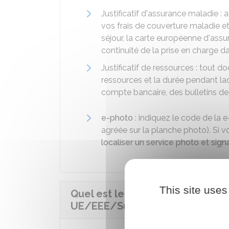
Justificatif d'assurance maladie :
vos frais de couverture maladie et
séjour, la carte européenne d'ass
continuité de la prise en charge d
Justificatif de ressources : tout d
ressources et la durée pendant l
compte bancaire, des bulletins de 
e-photo
: indiquez le code de la 
agréée sur la planche photo). Si
localiser un service photo et sig
This site uses
Quel est le coût de la carte de s
UE/EEE/Suisse ?