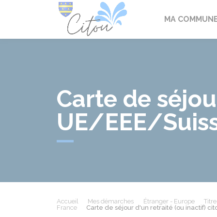
Citou
MA COMMUN
Carte de séjour
UE/EEE/Suis
Accueil
Mes démarches
Étranger - Europe
Titr
France
Carte de séjour d'un retraité (ou inactif) 