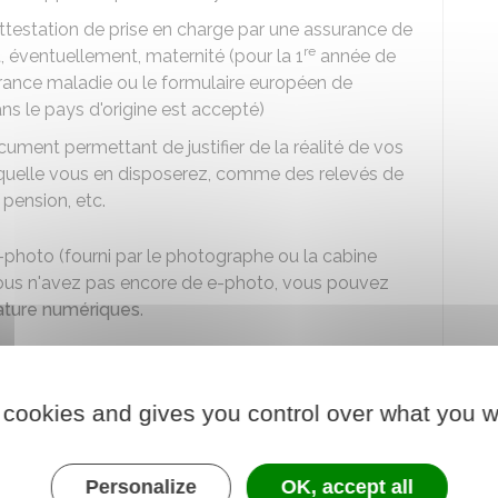
 attestation de prise en charge par une assurance de
re
, éventuellement, maternité (pour la 1
année de
urance maladie ou le formulaire européen de
ans le pays d'origine est accepté)
ocument permettant de justifier de la réalité de vos
aquelle vous en disposerez, comme des relevés de
pension, etc.
e-photo (fourni par le photographe ou la cabine
 vous n'avez pas encore de e-photo, vous pouvez
nature numériques
.
 cookies and gives you control over what you w
éjour d'un retraité (ou inactif) citoyen
Personalize
OK, accept all