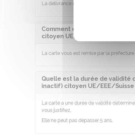
La délivrance de la carte de séjour
Citoye
Comment est remise la carte de 
citoyen UE/EEE/Suisse ?
La carte vous est remise par la préfecture
Quelle est la durée de validité 
inactif) citoyen UE/EEE/Suisse
La carte a une durée de validité déterminé
vous justifiez.
Elle ne peut pas dépasser 5 ans.