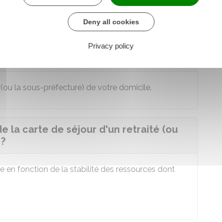
n UE/EEE/Suisse
est
gratuite
.
Deny all cookies
séjour d'un retraité (ou inactif)
Privacy policy
 (ou la sous-préfecture) de votre domicile.
de la carte de séjour d'un retraité (ou
 ?
e en fonction de la stabilité des ressources dont