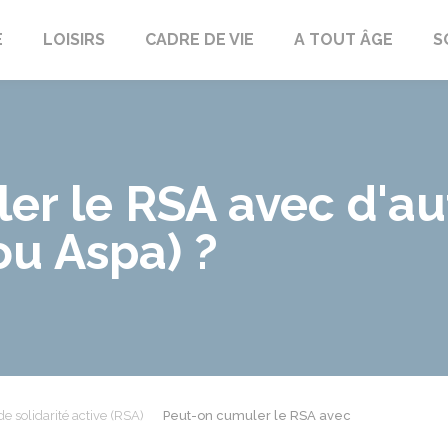
E
LOISIRS
CADRE DE VIE
A TOUT ÂGE
S
er le RSA avec d'au
ou Aspa) ?
e solidarité active (RSA)
Peut-on cumuler le RSA avec