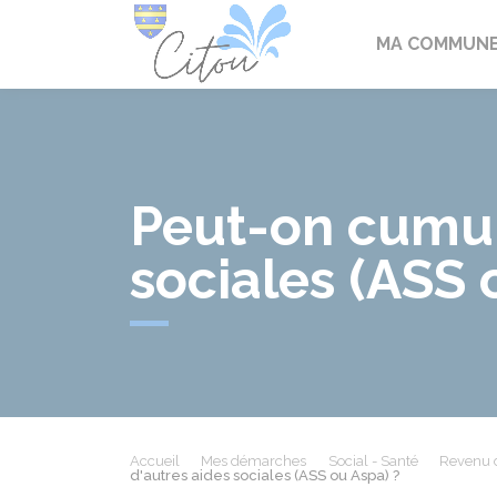
Citou
MA COMMUN
Peut-on cumul
sociales (ASS 
Accueil
Mes démarches
Social - Santé
Revenu d
d'autres aides sociales (ASS ou Aspa) ?