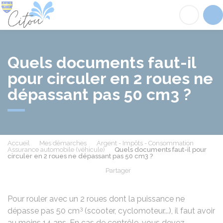
Citou
Acc
Quels documents faut-il
pour circuler en 2 roues ne
dépassant pas 50 cm3 ?
Accueil
Mes démarches
Argent - Impôts - Consommation
Assurance automobile (véhicule)
Quels documents faut-il pour
circuler en 2 roues ne dépassant pas 50 cm3 ?
Partager
Partager sur Facebook
Partager sur X - Twit
Partager sur
Par
Pour rouler avec un 2 roues dont la puissance ne
3
dépasse pas 50 cm
(scooter, cyclomoteur...), il faut avoir
au moins 14 ans. En cas de contrôle, vous devez