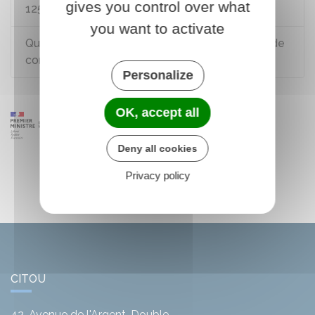
gives you control over what
125 avec le permis B ?
you want to activate
Quels véhicules peut-on conduire sans permis de
conduire ?
Personalize
OK, accept all
Deny all cookies
Privacy policy
CITOU
42, Avenue de l'Argent-Double