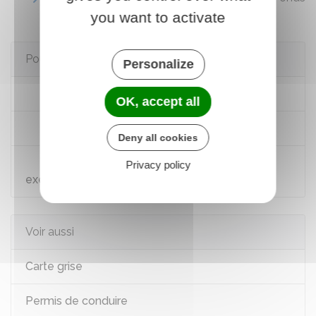
de garantie des victimes
you want to activate
Pour en savoir plus
Personalize
Assurance automobile
OK, accept all
Se préparer à s'assurer
Deny all cookies
Vérifier qu'un établissement est autorisé à
Privacy policy
exercer
Voir aussi
Carte grise
Permis de conduire