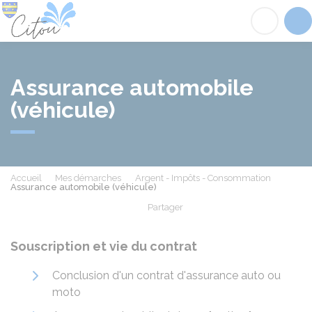
Citou
Acc
Assurance automobile
(véhicule)
Accueil
Mes démarches
Argent - Impôts - Consommation
Assurance automobile (véhicule)
Partager
Partager sur Facebook
Partager sur X - Twit
Partager sur
Par
Souscription et vie du contrat
Conclusion d'un contrat d'assurance auto ou
moto