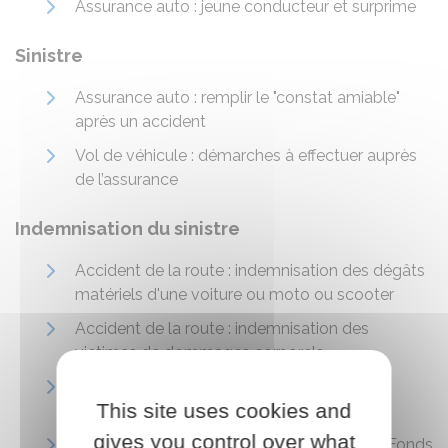
Assurance auto : jeune conducteur et surprime
Sinistre
Assurance auto : remplir le "constat amiable"
après un accident
Vol de véhicule : démarches à effectuer auprès
de l’assurance
Indemnisation du sinistre
Accident de la route : indemnisation des dégâts
matériels d'une voiture ou moto ou scooter
Accident de la route : indemnisation des
victimes de dommages corporels
Assurance : indemnisation du vol ou de la
This site uses cookies and
tentative de vol d'un véhicule
gives you control over what
Accident de la route : indemnisation par le Fonds