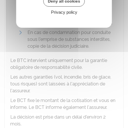
Deny all cookies
Relevé d'information de l'ancienne
Privacy policy
compagnie d'assurance
Dernier avis d'échéance de votre contrat
En cas de condamnation pour conduite
sous l'emprise de substances interdites,
copie de la décision judiciaire.
Le BTC intervient uniquement pour la garantie
obligatoire de responsabilité civile.
Les autres garanties (vol, incendie, bris de glace,
tous risques) sont laissées à l'appréciation de
l'assureur.
Le BCT fixe le montant de la cotisation et vous en
informe. Le BCT informe également l'assureur.
La décision est prise dans un délai d'environ 2
mois.