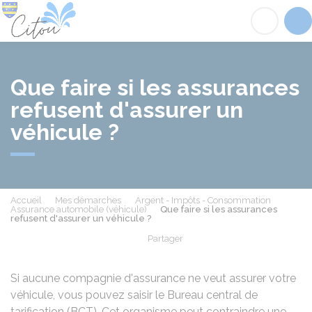
Citou
Acc
Que faire si les assurances
refusent d'assurer un
véhicule ?
Accueil
Mes démarches
Argent - Impôts - Consommation
Assurance automobile (véhicule)
Que faire si les assurances
refusent d'assurer un véhicule ?
Partager
Partager sur Facebook
Partager sur X - Twit
Partager sur
Par
Si aucune compagnie d'assurance ne veut assurer votre
véhicule, vous pouvez saisir le Bureau central de
tarification (BCT). Cet organisme peut contraindre une