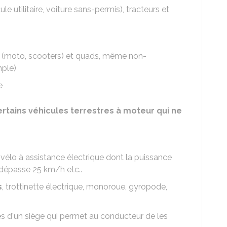
ule utilitaire, voiture sans-permis), tracteurs et
 (moto, scooters) et quads, même non-
ple)
e
ertains véhicules terrestres à moteur qui ne
, vélo à assistance électrique dont la puissance
dépasse 25 km/h etc..
s
, trottinette électrique, monoroue, gyropode,
es d'un siège qui permet au conducteur de les