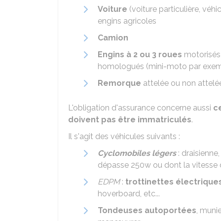
Voiture
(voiture particulière, véhic
engins agricoles
Camion
Engins à
2 ou 3 roues
motorisés
homologués (mini-moto par exem
Remorque
attelée ou non attelé
L'obligation d'assurance concerne aussi
c
doivent pas être immatriculés
.
Il s'agit des véhicules suivants :
Cyclomobiles légers
: draisienne
dépasse 250w ou dont la vitesse 
EDPM
:
trottinettes électrique
hoverboard, etc...
Tondeuses autoportées
, muni