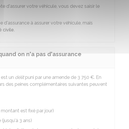
 d'assurer votre véhicule, vous devez saisir le
 d'assurance à assurer votre véhicule, mais
 civile
.
 quand on n'a pas d'assurance
é est un
délit
puni par une amende de
3 750 €
. En
eurs des peines complémentaires suivantes peuvent
ontant est fixé par jour)
(jusqu'à 3 ans)