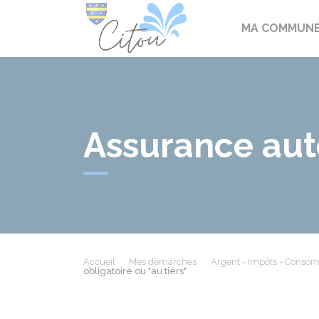
Citou
MA COMMUN
Assurance auto
Accueil
Mes démarches
Argent - Impôts - Conso
obligatoire ou "au tiers"