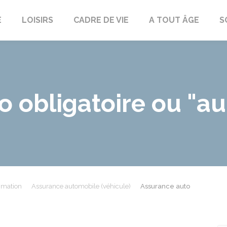
E
LOISIRS
CADRE DE VIE
A TOUT ÂGE
S
 obligatoire ou "au 
mmation
Assurance automobile (véhicule)
Assurance auto