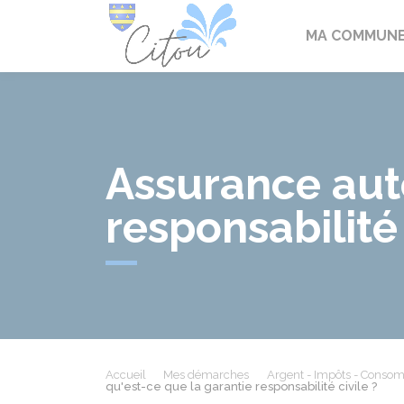
Citou
MA COMMUN
Assurance auto
responsabilité 
Accueil
Mes démarches
Argent - Impôts - Conso
qu'est-ce que la garantie responsabilité civile ?