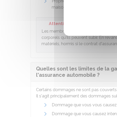
Propriétaire de biens endommag
maison percutés par le véhicule.
Attention
Les membres de votre famille vivant s
corporels qu'ils peuvent subir. En rev
matériels, hormis si le contrat d'assuran
Quelles sont les limites de la g
l'assurance automobile ?
Certains dommages ne sont pas couverts par
Il s'agit principalement des dommages sui
Dommage que vous vous causez 
Dommage que vous causez inten