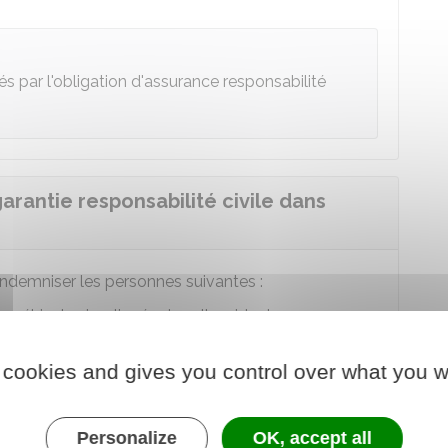
s par l'obligation d'assurance responsabilité
arantie responsabilité civile dans
'indemniser les personnes suivantes :
 véhicules impliqués dans l'accident
 soit membre de la famille ou non
 cookies and gives you control over what you w
ident
le véhicule ou victime de ses manœuvres
Personalize
OK, accept all