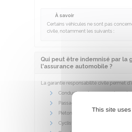
À savoir
Certains véhicules ne sont pas concerné
civile, notamment les suivants :
Qui peut être indemnisé par la g
l'assurance automobile ?
La garantie responsabilité civile permet d
Conducteur et passager des autres
Passager du véhicule assuré, qu'il
This site uses
Piéton blessé ou touché par l'acc
Cycliste, qu'il soit renversé par 