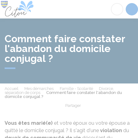
Citou
Acc
Comment faire constater
l'abandon du domicile
conjugal ?
Accueil
Mes démarches
Famille - Scolarité
Divorce,
séparation de corps
Comment faire constater l'abandon du
domicile conjugal ?
Partager
Partager sur Facebook
Partager sur X - Twit
Partager sur
Par
Vous êtes marié(e)
et votre époux ou votre épouse a
quitté le domicile conjugal ? Il s'agit d'une
violation
du
devoir de communauté de vie
découlant du