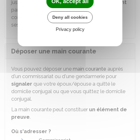
OK, accept all
justice est
payant
. Les frais sont
fixés librement
par chaque commissaire de justice. Seul le
commissaire de justice peut vous communiquer
Deny all cookies
ses tarifs.
Privacy policy
Déposer une main courante
Vous pouvez déposer une
main courante
auprès
d'un commissariat ou d'une gendarmerie pour
signaler
que votre époux/épouse a quitté le
domicile conjugal ou que vous quittez le domicile
conjugal.
La main courante peut constituer
un élément de
preuve
.
Où s'adresser ?