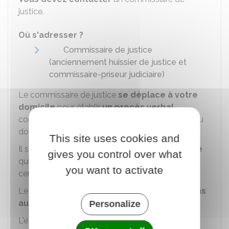
justice.
Où s'adresser ?
Commissaire de justice
(anciennement huissier de justice et
commissaire-priseur judiciaire)
Le commissaire de justice
se déplace à votre
domicile
pour établir
un procès verbal
constatant le départ de votre époux (absence du
domicile, absence de ses effets personnels...).
This site uses cookies and
Il s'agit d'un
acte authentique
. C'est une
preuve
gives you control over what
qui
établit
une situation précise à une date
you want to activate
certaine.
Le commissaire de justice réalise ce constat
sans
autorisation judiciaire
.
Personalize
L'établissement du constat du commissaire de