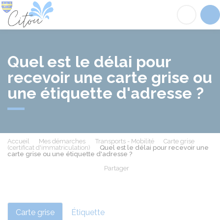
Citou
Acc
Quel est le délai pour
recevoir une carte grise ou
une étiquette d'adresse ?
Accueil
Mes démarches
Transports - Mobilité
Carte grise
(certificat d'immatriculation)
Quel est le délai pour recevoir une
carte grise ou une étiquette d'adresse ?
Partager
Partager sur Facebook
Partager sur X - Twit
Partager sur
Par
Carte grise
Étiquette