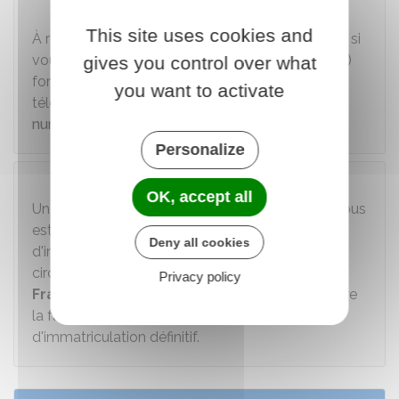
À noter
This site uses cookies and
À réception de votre certificat d'immatriculation, si
vous détenez une carte nationale d'identité (CNI)
gives you control over what
format carte bancaire, vous pouvez également
you want to activate
télécharger votre
certificat d'immatriculation
numérique dans l'application France identité
.
Personalize
À noter
OK, accept all
Un certificat provisoire d'immatriculation (CPI) vous
est remis à l'issue de votre démarche
Deny all cookies
d'immatriculation sur le site
ANTS
. Vous pouvez
circuler
pendant 1 mois, uniquement en
Privacy policy
France
, avec votre CPI. Il vous permet d'attendre
la fabrication et l'expédition de votre certificat
d'immatriculation définitif.