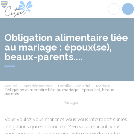
Citou
Acc
Obligation alimentaire liée
au mariage : époux(se),
beaux-parents....
Accueil
Mes démarches
Famille - Scolarité
Mariage
Obligation alimentaire liée au mariage : époux(se), beaux-
parents....
Partager
Partager sur Facebook
Partager sur X - Twit
Partager sur
Par
Vous voulez vous marier et vous vous interrogez sur les
obligations qui en découlent ? En vous mariant, vous
vous engagez à apporter une aide matérielle à votre