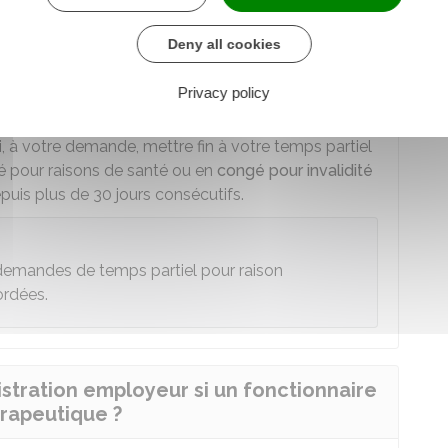
tre demande, modifier votre quotité de travail
de temps partiel en cours.
Deny all cookies
 votre temps partiel avant la date prévue.
Privacy policy
e demande un certificat médical.
, à votre demande, mettre fin à votre temps partiel
é pour raisons de santé ou en
congé pour invalidité
puis plus de 30 jours consécutifs.
 demandes de temps partiel pour raison
ordées.
stration employeur si un fonctionnaire
érapeutique ?