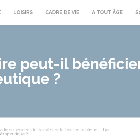
E
LOISIRS
CADRE DE VIE
A TOUT ÂGE
S
re peut-il bénéfici
eutique ?
adie ou accident du travail dans la fonction publique
Un
thérapeutique ?