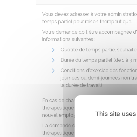
Vous devez adresser à votre administrati
temps partiel pour raison thérapeutique.
Votre demande doit être accompagnée d
informations suivantes :
Quotité de temps partiel souhaité
Durée du temps partiel (de 1 à 3 m
Conditions d'exercice des fonction
journées ou demi-journées non tra
la durée de travail)
En cas de changement d'employeur pendan
thérapeutique, vous conservez votre autori
This site uses
nouvel employeur.
La demande de renouvellement de l'autoris
thérapeutique s'effectue de la même mani