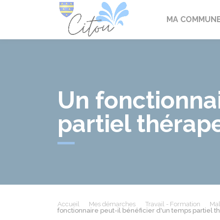
Citou
MA COMMUN
Un fonctionnai
partiel thérap
Accueil
Mes démarches
Travail - Formation
Mal
fonctionnaire peut-il bénéficier d'un temps partiel 