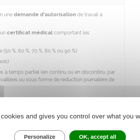
on une
demande d'autorisation
de travail à
'un
certificat médical
comportant les
e (
50 %
,
60 %
,
70 %
,
80 %
ou
90 %
)
ois)
s à temps partiel (en continu ou en discontinu, par
vaillées ou sous forme de réduction journalière de
t une période de temps partiel pour motif
sation de travail à temps partiel auprès de votre
 cookies and gives you control over what you w
ation de travail à temps partiel pour raison
ère.
Personalize
OK, accept all