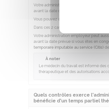
Votre administration employeur peut, à vo
avant la date de fin prévue de la période 
Vous pouvez aussi demander à mettre fin à
Dans ces 2 cas, vous devez joindre à votr
Votre administration employeur peut aussi
avant la date prévue si vous êtes en cong
temporaire imputable au service (Citis)
de
À noter
Le médecin du travail est informé des
thérapeutique et des autorisations acc
Quels contrôles exerce l'admini
bénéficie d'un temps partiel th