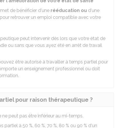
er l'amélioration de votre état de santé
ermet de bénéficier d'une
rééducation ou
d'une
pour retrouver un emploi compatible avec votre
apeutique peut intervenir dès lors que votre état de
ladie ou sans que vous ayez été en arrêt de travail
pouvez être autorisé à travailler à temps partiel pour
 comporte un enseignement professionnel ou doit
ormation.
rtiel pour raison thérapeutique ?
 ne peut pas être inférieur au mi-temps.
s partiel à
50 %
,
60 %
,
70 %
,
80 %
ou
90 %
d'un