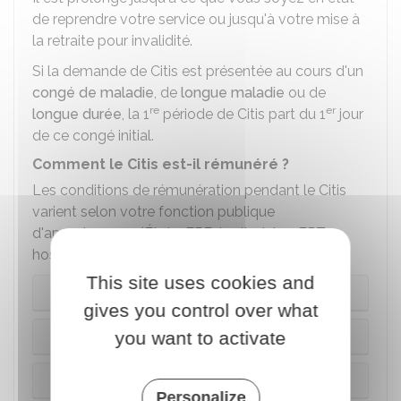
de reprendre votre service ou jusqu'à votre mise à
la retraite pour invalidité.
Si la demande de Citis est présentée au cours d'un
congé de maladie
, de
longue maladie
ou de
re
er
longue durée
, la 1
période de Citis part du 1
jour
de ce congé initial.
Comment le Citis est-il rémunéré ?
Les conditions de rémunération pendant le Citis
varient selon votre fonction publique
d'appartenance (État - FPE, territoriale - FPT,
hospitalière - FPH).
This site uses cookies and
FPE
gives you control over what
you want to activate
FPT
FPH
Personalize