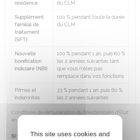
résidence
du CLM
Supplément
100 %
pendant toute la durée
familial de
du CLM
traitement
(SFT)
Nouvelle
100 %
pendant 1 an, puis
60 %
bonification
les 2 années suivantes tant
indiciaire (NBI)
que vous n'êtes pas
remplacé dans vos fonctions
Primes et
33 %
pendant 1 an, puis
60 %
indemnités
les 2 années suivantes
Conditions de rémunération du fonctionnaire d'État
en CLM
This site uses cookies and
Si vous êtes placé en CLM à la suite d'une