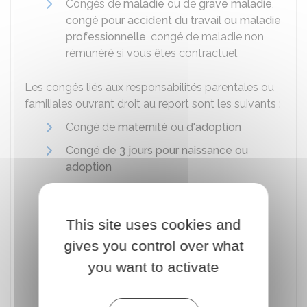
Congés de
maladie
ou de
grave maladie
,
congé pour accident du travail ou maladie
professionnelle
, congé de maladie non
rémunéré si vous êtes contractuel.
Les congés liés aux responsabilités parentales ou
familiales ouvrant droit au report sont les suivants :
Congé de
maternité
ou
d'adoption
Congé de 3 jours pour naissance ou
adoption
Congé de paternité et d'accueil de
l'enfant
This site uses cookies and
Congé de présence parentale
gives you control over what
Congé de proche aidant
you want to activate
Congé de solidarité familiale
Congé parental