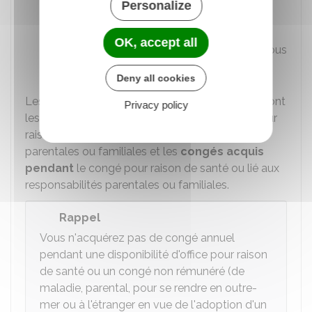
Personalize
Congé non rémunéré pour se rendre en
outre-mer ou à l'étranger en vue de
OK, accept all
l'adoption d'un ou plusieurs enfants si vous
êtes contractuel.
Deny all cookies
Les congés annuels qui peuvent être reportés sont
Privacy policy
les
congés acquis avant
la mise en congé pour
raison de santé ou lié aux responsabilités
parentales ou familiales et les
congés acquis
pendant
le congé pour raison de santé ou lié aux
responsabilités parentales ou familiales.
Rappel
Vous n'acquérez pas de congé annuel
pendant une disponibilité d'office pour raison
de santé ou un congé non rémunéré (de
maladie, parental, pour se rendre en outre-
mer ou à l'étranger en vue de l'adoption d'un