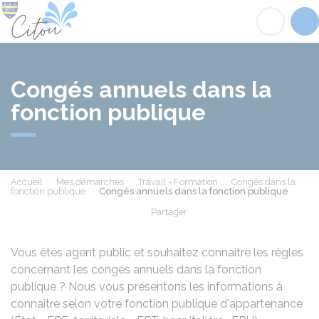
Citou
Acc
Congés annuels dans la
fonction publique
Accueil
Mes démarches
Travail - Formation
Congés dans la
fonction publique
Congés annuels dans la fonction publique
Partager
Partager sur Facebook
Partager sur X - Twit
Partager sur
Par
Vous êtes agent public et souhaitez connaitre les règles
concernant les congés annuels dans la fonction
publique ? Nous vous présentons les informations à
connaître selon votre fonction publique d'appartenance