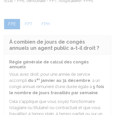
(État - FPE, territoriale - FPT, hospitalière- FPH).
FPE
FPT
FPH
À combien de jours de congés
annuels un agent public a-t-il droit ?
Règle générale de calcul des congés
annuels
Vous avez droit, pour une année de service
er
accompli
du 1
janvier au 31 décembre
, à un
congé annuel rémunéré d'une durée égale à
5 fois
le nombre de jours travaillés par semaine
.
Cela s'applique que vous soyez fonctionnaire
(stagiaire ou titulaire) ou contractuel et que vous
travailliez à temps plein, à temps partiel ou sur un