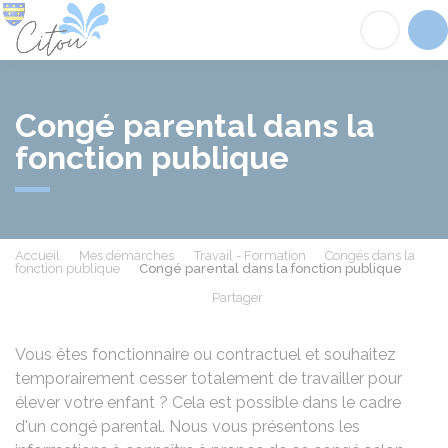
Citou
Acc
Congé parental dans la
fonction publique
Accueil
Mes démarches
Travail - Formation
Congés dans la
fonction publique
Congé parental dans la fonction publique
Partager
Partager sur Facebook
Partager sur X - Twit
Partager sur
Par
Vous êtes fonctionnaire ou contractuel et souhaitez
temporairement cesser totalement de travailler pour
élever votre enfant ? Cela est possible dans le cadre
d'un congé parental. Nous vous présentons les