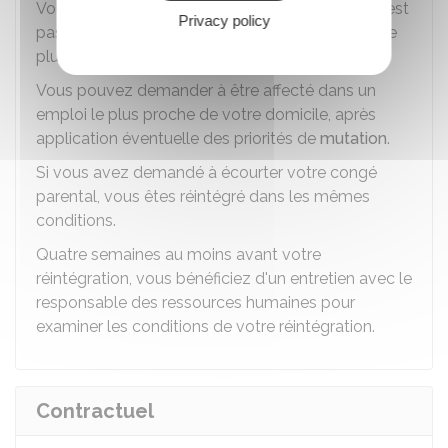
Vous êtes réaffecté dans votre emploi. Si cela n'est
Privacy policy
pas possible, vous êtes affecté dans un emploi le
plus proche de votre dernier lieu de travail.
Vous pouvez demander à être affecté dans un
emploi le plus proche de votre domicile, après
application éventuelle des priorités de
mutation
.
Si vous avez demandé à écourter votre congé
parental, vous êtes réintégré dans les mêmes
conditions.
Quatre semaines au moins avant votre
réintégration, vous bénéficiez d'un entretien avec le
responsable des ressources humaines pour
examiner les conditions de votre réintégration.
Contractuel