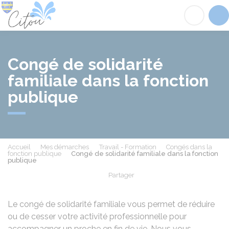
Citou
Acc
Congé de solidarité
familiale dans la fonction
publique
Accueil
Mes démarches
Travail - Formation
Congés dans la
fonction publique
Congé de solidarité familiale dans la fonction
publique
Partager
Partager sur Facebook
Partager sur X - Twit
Partager sur
Par
Le congé de solidarité familiale vous permet de réduire
ou de cesser votre activité professionnelle pour
accompagner un proche en fin de vie. Nous vous