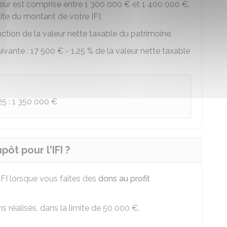
leur est comprise entre
1 300 000 €
et
1 400 000 €
,
ite du montant de votre IFI.
ction de la valeur nette taxable du patrimoine.
uivante :
17 500 €
-
1,25 %
de la valeur nette taxable
25 :
1 350 000 €
ôt pour l'IFI ?
IFI lorsque vous faites des
dons au profit
 réalisés, dans la limite de
50 000 €
.