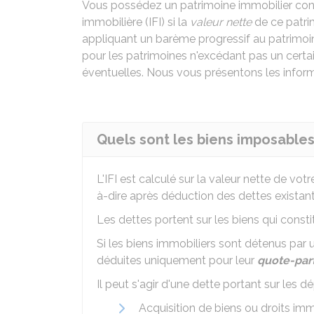
Vous possédez un patrimoine immobilier cons
immobilière (IFI) si la
valeur nette
de ce patr
appliquant un barème progressif au patrimoi
pour les patrimoines n'excédant pas un certai
éventuelles. Nous vous présentons les inform
Quels sont les biens imposables à
L'
IFI
est calculé sur la valeur nette de vot
à-dire après déduction des dettes existantes
Les dettes portent sur les biens qui const
Si les biens immobiliers sont détenus par 
déduites uniquement pour leur
quote-par
Il peut s'agir d'une dette portant sur les d
Acquisition de biens ou droits im