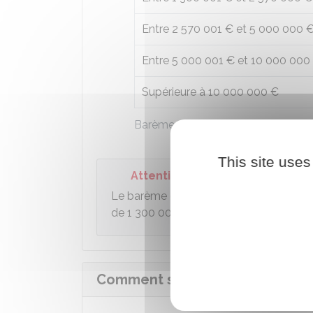
Entre
2 570 001 €
et
5 000 000 
Entre
5 000 001 €
et
10 000 000
Supérieure à
10 000 000 €
Barème de l'IFI
This site uses
Attention
Le barème de l'IFI commence à partir 
de
1 300 000 €
.
Comment s'applique la décote po