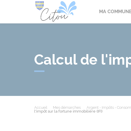
Citou
MA COMMUN
Calcul de l'imp
Accueil
Mes démarches
Argent - Impôts - Conso
l'impôt sur la fortune immobilière (IFI)