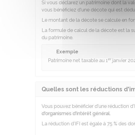
Si vous déclarez un patrimoine dont la va
vous bénéficiez d'une décote qui est dédu
Le montant de la décote se calcule en fon
La formule de calcul de la décote est la s
du patrimoine.
Exemple
er
Patrimoine net taxable au 1
janvier 20
Quelles sont les réductions d'imp
Vous pouvez bénéficier d'une réduction d'
d'organismes d'intérêt général
.
La réduction d'IFI est égale à
75 %
des dons