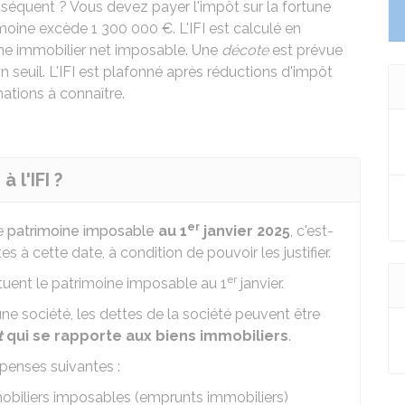
équent ? Vous devez payer l'impôt sur la fortune
imoine excède
1 300 000 €
. L'IFI est calculé en
ne immobilier net imposable. Une
décote
est prévue
n seuil. L'IFI est plafonné après réductions d'impôt
ations à connaître.
 l'IFI ?
er
re
patrimoine imposable
au 1
janvier 2025
, c'est-
 à cette date, à condition de pouvoir les justifier.
er
ituent le patrimoine imposable au 1
janvier.
une société, les dettes de la société peuvent être
t
qui se rapporte aux biens immobiliers
.
épenses suivantes :
mobiliers imposables (emprunts immobiliers)