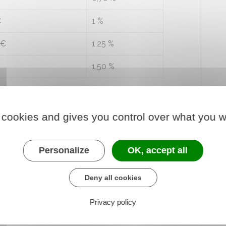
€
1 %
 €
1,25 %
1,50 %
 cookies and gives you control over what you w
de
800 000 €
, mais le seuil d'imposition à l'IFI est
Personalize
OK, accept all
Deny all cookies
ur l'IFI ?
Privacy policy