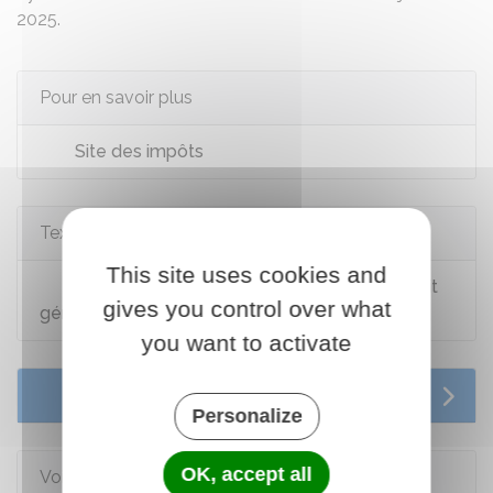
2025.
Pour en savoir plus
Site des impôts
Textes de référence
This site uses cookies and
Bofip-Impôts n°BOI-PAT-IFI-10 relatif au fait
gives you control over what
générateur de l'IFI
you want to activate
Services en ligne et formulaires
Personalize
OK, accept all
Voir aussi