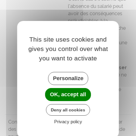
l'absence du salarié peut
avoir des conséquences
préjudiciables à la
production et à la marche
de l'entreprise. Un tel
This site uses cookies and
report est décidé pour une
gives you control over what
durée
maximale
de 9
mois.
you want to activate
L'employeur peut
refuser
la demande si le salarié ne
Personalize
respecte pas les
conditions d'ancienneté
OK, accept all
ou de demande
d'absence.
Deny all cookies
Congé de formation
Privacy policy
L'employeur doit donner
des conseillers
son accord à la demande