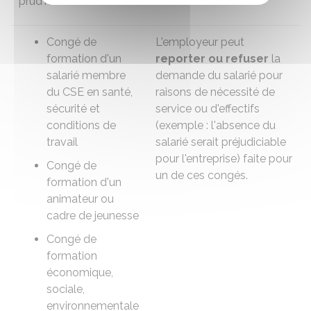
prud'homaux
de formation.
Congé de
L'employeur peut
formation d'un
reporter
ou refuser
la
salarié membre
demande du salarié pour
du CSE en santé,
raisons de nécessité de
sécurité et
service ou d'effectifs
conditions de
(exemple : l'absence du
travail
salarié serait préjudiciable
pour l'entreprise) faite pour
Congé de
un de ces congés.
formation d'un
animateur ou
cadre de jeunesse
Congé de
formation
économique,
sociale,
environnementale