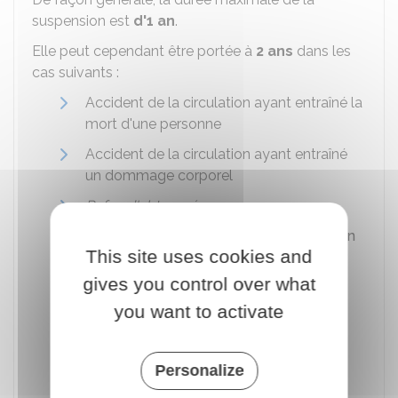
suspension est
d'1 an
.
Elle peut cependant être portée à
2 ans
dans les
cas suivants :
Accident de la circulation ayant entraîné la
mort d'une personne
Accident de la circulation ayant entraîné
un dommage corporel
Refus d'obtempérer
Conduite
sous l'emprise de l'alcool ou en
This site uses cookies and
état d'ivresse manifeste
gives you control over what
Conduite
après l'usage de stupéfiants
you want to activate
Refus de se soumettre aux vérifications
concernant l'état d'alcoolémie
Refus de se soumettre aux vérifications
Personalize
concernant l'usage de stupéfiants.