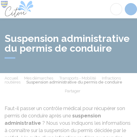
Citou
Acc
Suspension administrative
du permis de conduire
Accueil
Mes démarches
Transports - Mobilité
Infractions
routières
Suspension administrative du permis de conduire
Partager
Partager sur Facebook
Partager sur X - Twit
Partager sur
Par
Faut-il passer un contrôle médical pour récupérer son
permis de conduire après une
suspension
administrative
? Nous vous indiquons les informations
à connaître sur la suspension du permis décidée par le