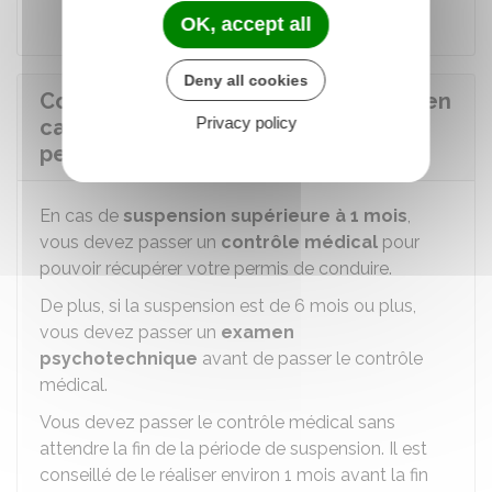
OK, accept all
Deny all cookies
Comment faire le contrôle médical en
Privacy policy
cas de suspension administrative du
permis ?
En cas de
suspension supérieure à 1 mois
,
vous devez passer un
contrôle médical
pour
pouvoir récupérer votre permis de conduire.
De plus, si la suspension est de 6 mois ou plus,
vous devez passer un
examen
psychotechnique
avant de passer le contrôle
médical.
Vous devez passer le contrôle médical sans
attendre la fin de la période de suspension. Il est
conseillé de le réaliser environ 1 mois avant la fin