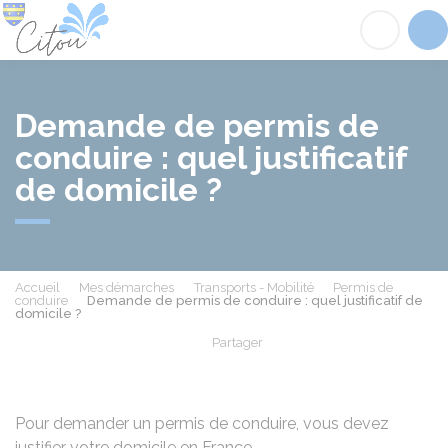
Citou
Acc
Demande de permis de
conduire : quel justificatif
de domicile ?
Accueil
Mes démarches
Transports - Mobilité
Permis de
conduire
Demande de permis de conduire : quel justificatif de
domicile ?
Partager
Partager sur Facebook
Partager sur X - Twit
Partager sur
Par
Pour demander un permis de conduire, vous devez
justifier votre domicile en France.