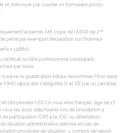
ir et d'envoyer par courrier un formulaire photo-
.
nd
uniquement le
permis AM
, copie de l'
ASSR
de 2
s de perte par exemple)
déclaration sur l'honneur
erfa n°14880
)
 certificat ou titre professionnel constatant
cteur par route
 à suivre la qualification initiale dénommée
Fimo
dans
 de FIMO (ajout des
catégories D
et
DE
par un candidat
e et citoyenneté (JDC)
si vous êtes français, âgé de 17
 vous les avez déjà fournis lors de l'inscription à
l de participation (CIP) à la JDC, ou attestation
 de situation administrative délivrée en cas de
estation provisoire de situation, y compris de report,