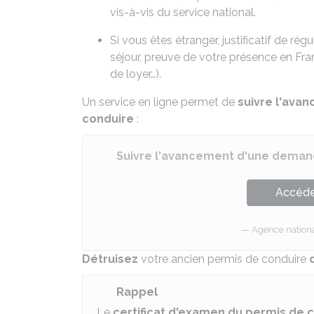
vis-à-vis du service national.
Si vous êtes étranger,
justificatif de rég
séjour, preuve de votre présence en Fra
de loyer…).
Un service en ligne permet de
suivre l'ava
conduire
:
Suivre l'avancement d'une deman
Accéder
Agence national
Détruisez
votre ancien permis de conduire
Rappel
Le
certificat d'examen du permis de 