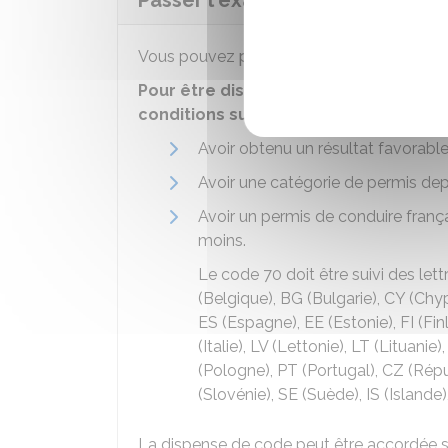
Passer l'examen du code (épre
Vous pouvez
passer le code (ETG) via un
Pour être dispensé de passer le cod
conditions suivantes :
Avoir obtenu un résultat favorabl
Avoir une catégorie de permis dep
Avoir un permis de conduire franç
moins.
Le code 70 doit être suivi des lett
(Belgique), BG (Bulgarie), CY (Chy
ES (Espagne), EE (Estonie), FI (Finl
(Italie), LV (Lettonie), LT (Lituan
(Pologne), PT (Portugal), CZ (Rép
(Slovénie), SE (Suède), IS (Islande
La dispense de code peut être accordée s