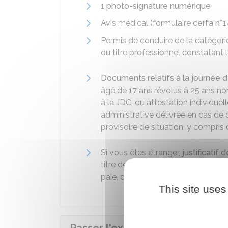
1
photo-signature numérique
Avis médical (formulaire
cerfa n°
Permis de conduire de la catégorie 
ou titre professionnel constatant
Documents relatifs à la journée 
âgé de 17 ans révolus à 25 ans non 
à la JDC, ou attestation individuel
administrative délivrée en cas de d
provisoire de situation, y compris 
Si vous êtes étranger,
justificatif 
titre de séjour, preuve de votre p
paie, quittance de loyer…).
This site uses