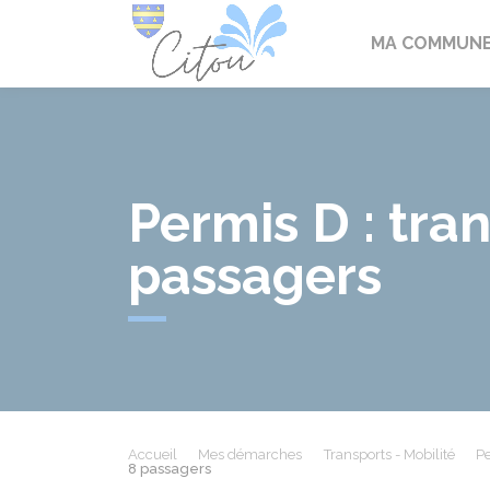
Citou
MA COMMUN
Permis D : tra
passagers
Accueil
Mes démarches
Transports - Mobilité
Pe
8 passagers