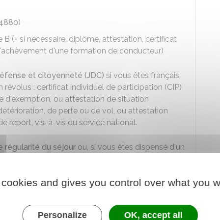
14880
)
B (+ si nécessaire, diplôme, attestation, certificat
 l'achèvement d'une formation de conducteur)
défense et citoyenneté (JDC)
si vous êtes français,
révolus : certificat individuel de participation (CIP)
le d'exemption, ou attestation de situation
étérioration, de perte ou de vol, ou attestation
de report, vis-à-vis du service national.
de régularité du séjour
ou, si vous êtes dispensé d'un
résence en France depuis au moins 6 mois (feuille de
 cookies and gives you control over what you w
Personalize
OK, accept all