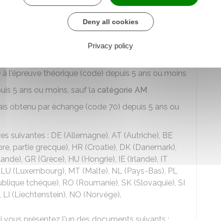
uve théorique)
Deny all cookies
e auto-école ou en candidat libre
.
e
, vous devez
remplir au moins l'une des
Privacy policy
e à l'épreuve théorique (code) depuis 5 ans ou moins
uis 5 ans ou moins, sauf la
catégorie AM
ais obtenu par échange (code 70) depuis 5 ans ou
res suivantes : DE (Allemagne), AT (Autriche), BE
pre, partie grecque), HR (Croatie), DK (Danemark),
ande), GR (Grèce), HU (Hongrie), IE (Irlande), IT
ie), LU (Luxembourg), MT (Malte), NL (Pays-Bas), PL
ublique tchèque), RO (Roumanie), SK (Slovaquie), SI
), LI (Liechtenstein), NO (Norvège).
i vous présentez l'un des documents suivants :