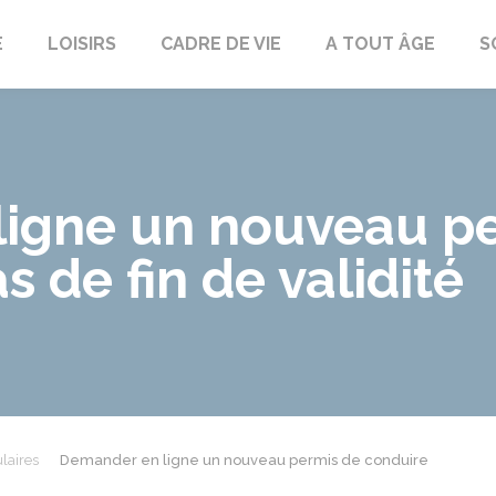
E
LOISIRS
CADRE DE VIE
A TOUT ÂGE
S
igne un nouveau p
 de fin de validité
laires
Demander en ligne un nouveau permis de conduire