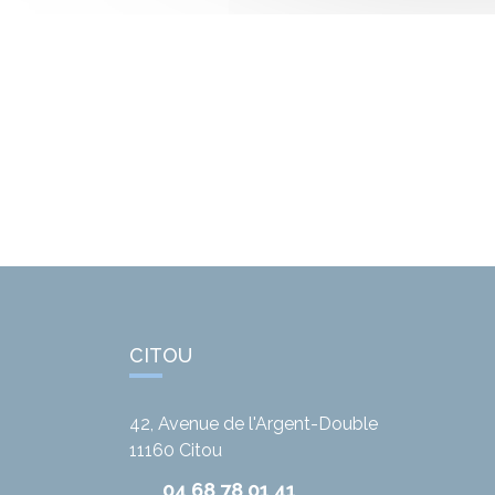
CITOU
42, Avenue de l'Argent-Double
11160
Citou
04 68 78 01 41