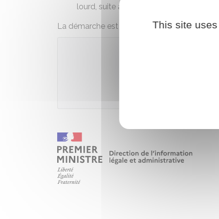
lourd, suite à une intervention chirurgic
This site uses
La démarche est gratuite, excepté les frais de
Accé
Agence national