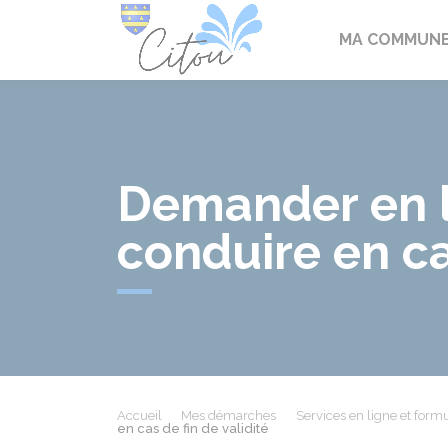
Citou
MA COMMUN
Demander en l
conduire en cas
Accueil
Mes démarches
Services en ligne et formu
en cas de fin de validité