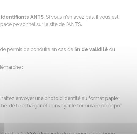
s
identifiants
ANTS
. Si vous n'en avez pas, il vous est
ace personnel sur le site de l'ANTS.
 de permis de conduire en cas de
fin
de validité
du
 démarche :
uhaitez envoyer une photo d'identité au format papier,
rche, de télécharger et d'envoyer le formulaire de dépôt
cal
cerfa n°14880
(demande de catégorie du groupe