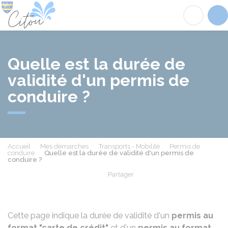
Citou
Acc
Quelle est la durée de
validité d'un permis de
conduire ?
Accueil
Mes démarches
Transports - Mobilité
Permis de
conduire
Quelle est la durée de validité d'un permis de
conduire ?
Partager
Partager sur Facebook
Partager sur X - Twit
Partager sur
Par
Cette page indique la durée de validité d'un
permis au
format "carte de crédit"
et d'un
permis au format