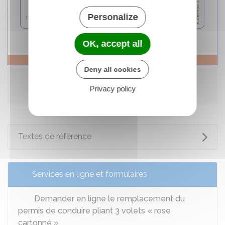
Personalize
OK, accept all
Deny all cookies
Décrypter le permis de conduire
© Service Public (DILA)
Privacy policy
Voir la description longue
Textes de référence
Services en ligne et formulaires
Demander en ligne le remplacement du
permis de conduire pliant 3 volets « rose
cartonné »