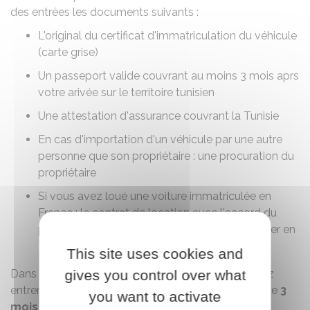
des entrées les documents suivants :
L'original du certificat d'immatriculation du véhicule
(carte grise)
Un passeport valide couvrant au moins 3 mois aprs
votre arivée sur le territoire tunisien
Une attestation d'assurance couvrant la Tunisie
En cas d'importation d'un véhicule par une autre
personne que son propriétaire : une procuration du
propriétaire
Si vous avez loué une voiture immatriculée en
France : le contrat de location avec l'accord du
professionnel pour que le véhicule puisse entrer en
Tunisie
This site uses cookies and
Dans le cadre d'un voyage touristique, vous pouvez
gives you control over what
entrer avec un véhicule pour une durée maximum de
3
you want to activate
mois
(90 jours), renouvelable
une seule fois
.