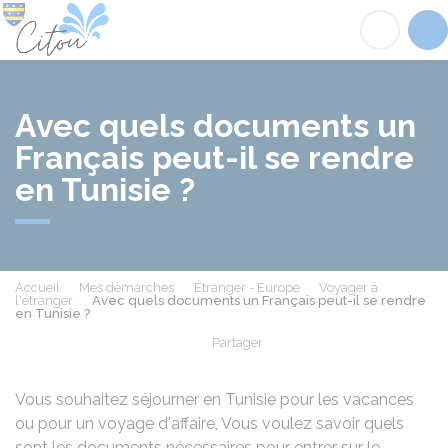
Citou
Acc
Avec quels documents un
Français peut-il se rendre
en Tunisie ?
Accueil
Mes démarches
Étranger - Europe
Voyager à
l'étranger
Avec quels documents un Français peut-il se rendre
en Tunisie ?
Partager
Partager sur Facebook
Partager sur X - Twit
Partager sur
Par
Vous souhaitez séjourner en Tunisie pour les vacances
ou pour un voyage d'affaire, Vous voulez savoir quels
sont les documents nécessaires pour entrer sur le