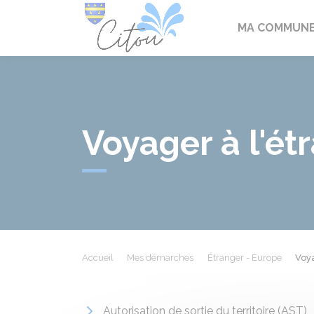
Citou
MA COMMUN
Voyager à l'ét
Accueil
Mes démarches
Étranger - Europe
Voya
Autorisation de sortie du territoire (AST)