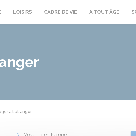
E
LOISIRS
CADRE DE VIE
A TOUT ÂGE
S
ranger
ger à l'étranger
Voyager en Europe