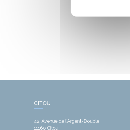
CITOU
42, Avenue de l'Argent-Double
11160
Citou