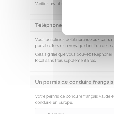
Vérifiez avant de partir que vous êtes bie
Téléphone portable : peut-on bé
Vous bénéficiez de
l'itinérance aux tarifs 
portable lors d'un voyage dans l'un des
pa
Cela signifie que vous pouvez téléphoner,
local sans frais supplémentaires.
Un permis de conduire français 
Votre permis de conduire français valide et
conduire en Europe
.