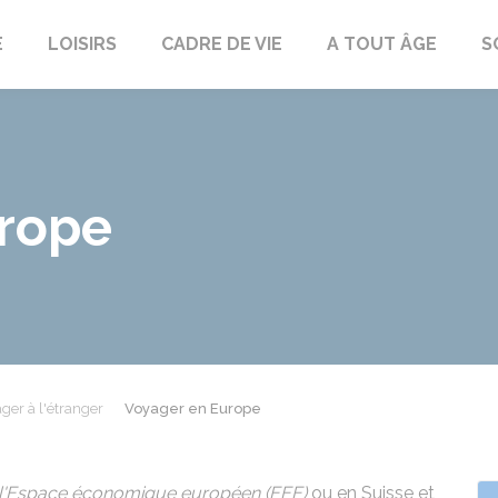
E
LOISIRS
CADRE DE VIE
A TOUT ÂGE
S
rope
ger à l'étranger
Voyager en Europe
l'Espace économique européen (EEE)
ou en Suisse et