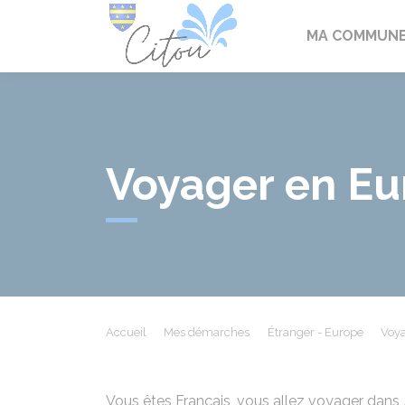
Citou
MA COMMUN
Voyager en Eu
Accueil
Mes démarches
Étranger - Europe
Voya
Vous êtes Français, vous allez voyager dans