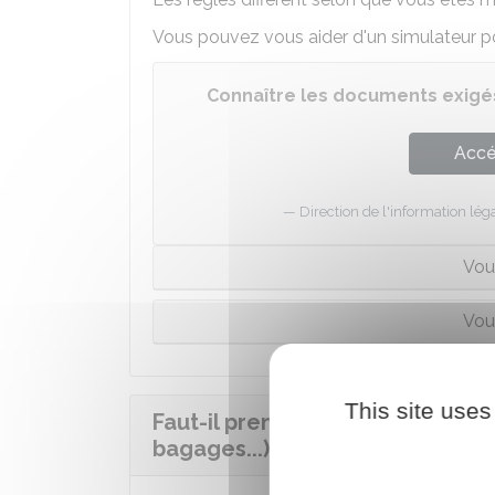
Vous pouvez vous aider d'un simulateur p
Connaître les documents exigé
Accé
Direction de l'information léga
Vou
Vou
This site uses
Faut-il prendre une assurance l
bagages...) ?