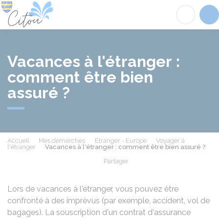
Citou
Acc
Vacances à l'étranger :
comment être bien
assuré ?
Accueil
Mes démarches
Étranger - Europe
Voyager à
l'étranger
Vacances à l'étranger : comment être bien assuré ?
Partager
Partager sur Facebook
Partager sur X - Twit
Partager sur
Par
Lors de vacances à l'étranger, vous pouvez être
confronté à des imprévus (par exemple, accident, vol de
bagages). La souscription d'un contrat d'assurance