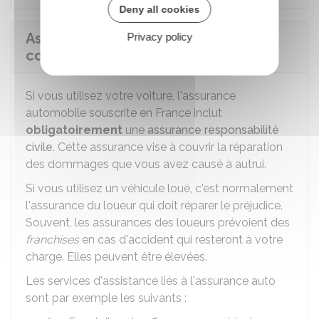
Deny all cookies
Assurance automobile en cas de
Privacy policy
conduite de véhicule à l'étranger
Si vous utilisez votre voiture, l'assurance
automobile souscrite en France inclut
obligatoirement
une
assurance responsabilité
civile
. Cette assurance vise à couvrir la réparation
des dommages que vous avez causé à autrui.
Si vous utilisez un véhicule loué, c'est normalement
l'assurance du loueur qui doit réparer le préjudice.
Souvent, les assurances des loueurs prévoient des
franchises
en cas d'accident qui resteront à votre
charge. Elles peuvent être élevées.
Les services d'assistance liés à l'assurance auto
sont par exemple les suivants :