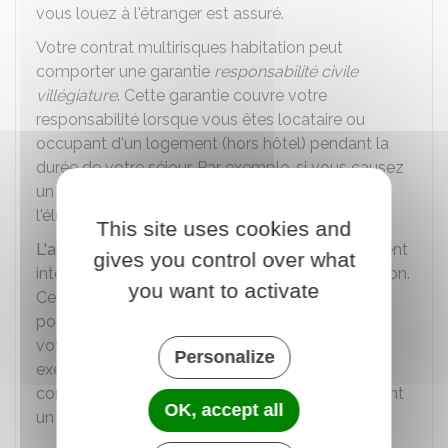
vous louez à l'étranger est assuré.
Votre contrat multirisques habitation peut
comporter une garantie
responsabilité civile
villégiature
. Cette garantie couvre votre
responsabilité lorsque vous êtes locataire ou
occupant d'un logement (hors hôtel) pendant la
durée de votre séjour. Par exemple, si vous causez
un dégât des eaux, vous endommagez
l'électroménager équipant le logement.
This site uses cookies and
L'assurance responsabilité civile
est généralement
gives you control over what
intégrée dans votre contrat d'assurance habitation.
you want to activate
Cette garantie couvre les dommages que vous
pouvez causer à autrui dans le cadre de votre
voyage et en dehors du logement loué. Par
Personalize
exemple, si vous cassez un objet chez un
commerçant ou si vous blessez accidentellement
OK, accept all
un passant en le bousculant.