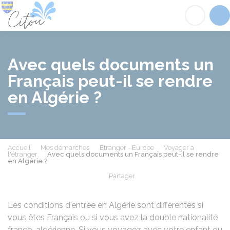
Citou
Acc
Avec quels documents un
Français peut-il se rendre
en Algérie ?
Accueil
Mes démarches
Étranger - Europe
Voyager à
l'étranger
Avec quels documents un Français peut-il se rendre
en Algérie ?
Partager
Partager sur Facebook
Partager sur X - Twit
Partager sur
Par
Les conditions d'entrée en Algérie sont différentes si
vous êtes Français ou si vous avez la double nationalité
franco-algérienne. Si vous voyagez avec votre enfant ou