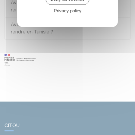
Avec quels documents un Français peut-il se
rendre au Maroc ?
Privacy policy
Avec quels documents un Français peut-il se
rendre en Tunisie ?
CITOU