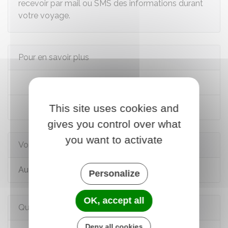
recevoir par mail ou SMS des informations durant
votre voyage.
Pour en savoir plus
Conditions d'entrée et de séjour en Algérie
This site uses cookies and
Formalités du visa pour l'Algérie
gives you control over what
you want to activate
Voir aussi
Autorisation de sortie du territoire (AST)
Personalize
OK, accept all
Questions ? Réponses !
Deny all cookies