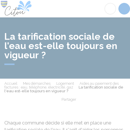
Citou
Acc
La tarification sociale de
l'eau est-elle toujours en
vigueur ?
Accueil
Mes démarches
Logement
Aides au paiement des
factures : eau, téléphone, électricité, gaz
La tarification sociale de
l'eau est-elle toujours en vigueur ?
Partager
Partager sur Facebook
Partager sur X - Twit
Partager sur
Par
Chaque commune décide si elle met en place une
tarification sociale de l'eau. Il s'agit d'aider les personnes