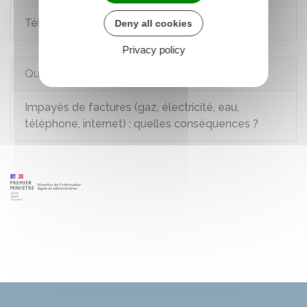
Téléphone fixe : réduction sociale téléphonique
Deny all cookies
Privacy policy
Questions ? Réponses !
Impayés de factures (gaz, électricité, eau,
téléphone, internet) : quelles conséquences ?