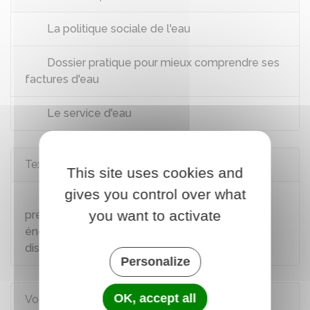
La politique sociale de l'eau
Dossier pratique pour mieux comprendre ses
factures d'eau
Le service d'eau
Textes de référence
This site uses cookies and
gives you control over what
Loi n°2013-312 du 15 avril 2013 visant à
you want to activate
préparer la transition vers un système
énergétique sobre et portant diverses
dispositions sur la tarification de l'eau : article 28
Personalize
OK, accept all
Voir aussi