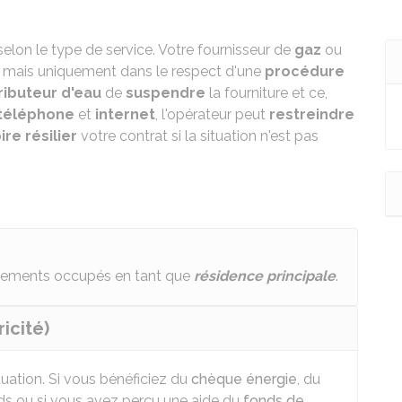
elon le type de service. Votre fournisseur de
gaz
ou
, mais uniquement dans le respect d'une
procédure
ributeur d'eau
de
suspendre
la fourniture et ce,
téléphone
et
internet
, l'opérateur peut
restreindre
ire résilier
votre contrat si la situation n'est pas
ogements occupés en tant que
résidence principale
.
icité)
uation. Si vous bénéficiez du
chèque énergie
, du
onds ou si vous avez perçu une aide du
fonds de