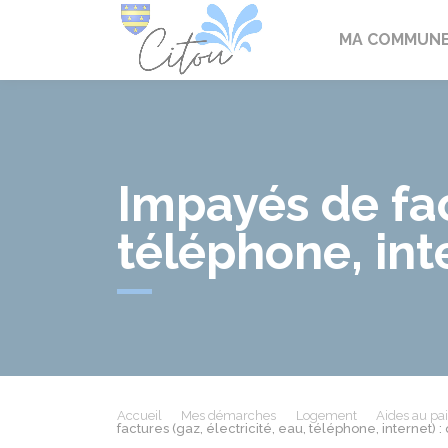
Citou
MA COMMUN
Impayés de fac
téléphone, int
Accueil
Mes démarches
Logement
Aides au pai
factures (gaz, électricité, eau, téléphone, internet)