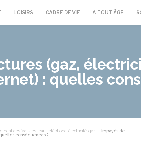
E
LOISIRS
CADRE DE VIE
A TOUT ÂGE
S
tures (gaz, électrici
ernet) : quelles co
ement des factures : eau, téléphone, électricité, gaz
Impayés de
 : quelles conséquences ?