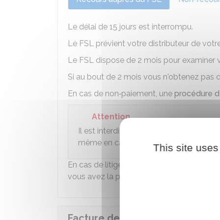
Le délai de 15 jours est interrompu.
Le FSL prévient votre distributeur de vot
Le FSL dispose de 2 mois pour examiner 
Si au bout de 2 mois vous n'obtenez pas d'
En cas de non‑paiement, une
procédure 
Attention
Il est interdit à tout distributeur d'eau
même en cas d'impayé et cela tout au l
This site uses
En cas de litige avec votre distributeur, 
vous avez la possibilité de saisir le
médiate
Facture de téléphonie et intern