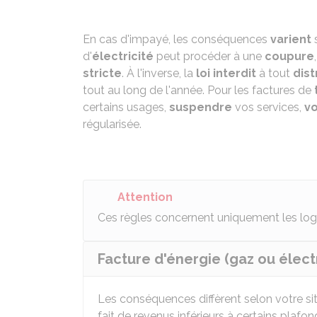
En cas d'impayé, les conséquences
varient
s
d'
électricité
peut procéder à une
coupure
stricte
. À l'inverse, la
loi interdit
à tout
dist
tout au long de l'année. Pour les factures de
certains usages,
suspendre
vos services,
vo
régularisée.
Attention
Ces règles concernent uniquement les l
Facture d'énergie (gaz ou électr
Les conséquences diffèrent selon votre sit
fait de revenus inférieurs à certains plaf