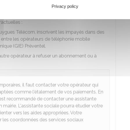
Privacy policy
onie ou internet, votre opérateur suit la procédure
actuelles :
ouygues Télécom, inscrivent les impayés dans des
é entre les opérateurs de téléphonie mobile
que (GIE) Préventel.
un autre opérateur à refuser un abonnement ou à
poraires, il faut contacter votre opérateur qui
daptées comme l'étalement de vos paiements. En
 il est recommandé de contacter une assistante
mairie. L'assistante sociale pourra étudier votre
enter vers les aides appropriées. Votre
r les coordonnées des services sociaux