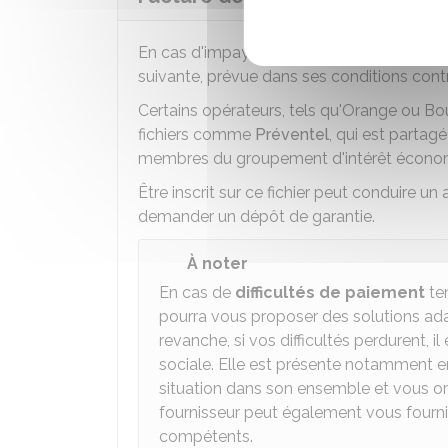
En cas d'impayé de votre facture de téléph
suivante, prévue dans ses conditions contr
Certains opérateurs, tels qu'Orange ou B
fichiers comme
Préventel
, qui est partag
membres du groupement d'intérêt économi
Être inscrit sur ce fichier peut conduire 
demander un dépôt de garantie.
À noter
En cas de
difficultés de paiement
tem
pourra vous proposer des solutions a
revanche, si vos difficultés perdurent,
sociale. Elle est présente notamment en 
situation dans son ensemble et vous ori
fournisseur peut également vous fourni
compétents.