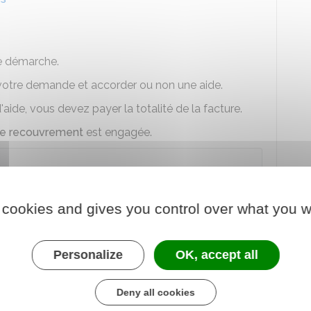
re démarche.
votre demande et accorder ou non une aide.
aide, vous devez payer la totalité de la facture.
de recouvrement
est engagée.
 de couper l'eau de votre résidence principale
ong de l'année.
 cookies and gives you control over what you w
par exemple sur la facturation de votre abonnement,
ur de l'eau
pour rechercher une solution amiable.
Personalize
OK, accept all
Deny all cookies
et