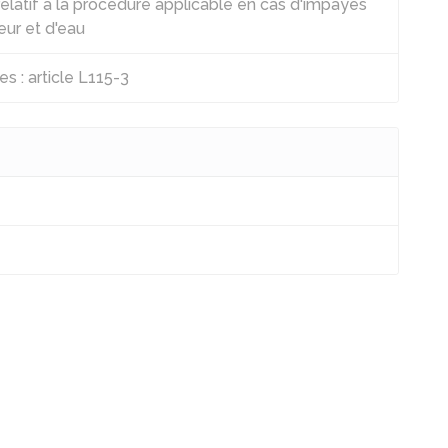
latif à la procédure applicable en cas d'impayés
eur et d'eau
s : article L115-3