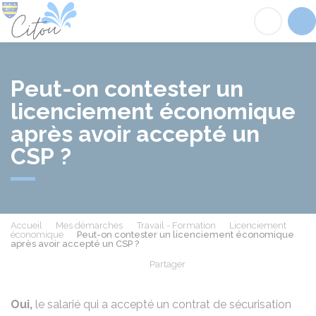
Citou
Acc
Peut-on contester un
licenciement économique
après avoir accepté un
CSP ?
Accueil
Mes démarches
Travail - Formation
Licenciement
économique
Peut-on contester un licenciement économique
après avoir accepté un CSP ?
Partager
Partager sur Facebook
Partager sur X - Twit
Partager sur
Par
Oui,
le salarié qui a accepté un contrat de sécurisation