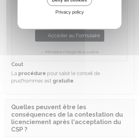
Requête aux fins de saisine du
Privacy policy
conseil de prud'hommes (CPH) par un
salarié
Accéder au Formulaire
Ministère chargé de la justice
Cout
La
procédure
pour saisir le conseil de
prud'hommes est
gratuite
.
Quelles peuvent être les
conséquences de la contestation du
licenciement après l'acceptation du
CSP ?