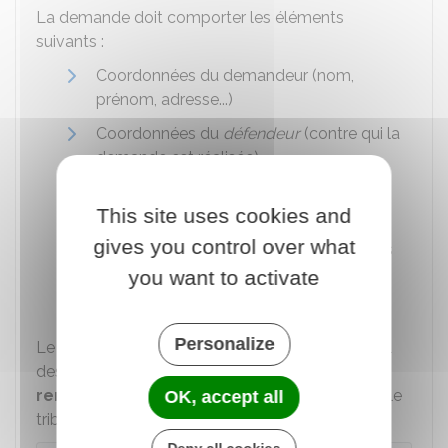
La demande doit comporter les éléments
suivants :
Coordonnées du demandeur (nom,
prénom, adresse...)
Coordonnées du
défendeur
(contre qui la
demande est réalisée)
Objet de la demande
This site uses cookies and
Exposé sommaire des motifs de la
gives you control over what
demande, qui mentionne l'ensemble des
prétentions (sommes réclamées) du
you want to activate
demandeur.
Personalize
Le salarié peut présenter sa demande au conseil
des prud'hommes
sur papier libre
ou bien
remplir le formulaire de requête
pour saisir le
OK, accept all
tribunal.
Deny all cookies