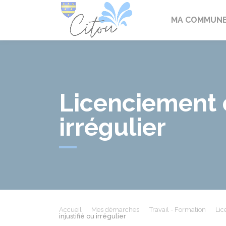
Citou
MA COMMUN
Licenciement é
irrégulier
Accueil
Mes démarches
Travail - Formation
Lic
injustifié ou irrégulier