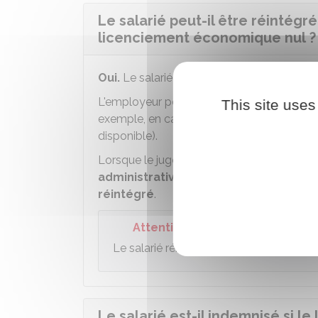
Le salarié peut-il être réintégr
licenciement économique nul ?
Oui.
Le salarié peut demander sa réintégrat
L'employeur peut toutefois
refuser la ré
This site uses
exemple, en cas de fermeture de l'établis
disponible).
Lorsque le juge
annule le PSE pour insu
administrative de validation ou d'ho
réintégré
.
Attention
Le salarié réintégré doit rembourser le
Le salarié est-il indemnisé si l