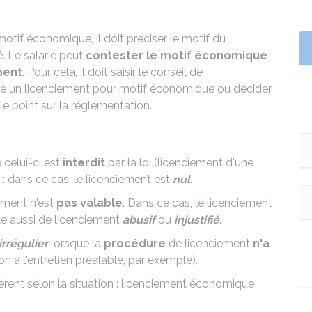
motif économique, il doit préciser le motif du
é. Le salarié peut
contester le motif économique
ment
. Pour cela, il doit saisir le conseil de
e un licenciement pour motif économique ou décider
le point sur la réglementation.
 celui-ci est
interdit
par la loi (licenciement d'une
: dans ce cas, le licenciement est
nul
.
ement n'est
pas valable
. Dans ce cas, le licenciement
le aussi de licenciement
abusif
ou
injustifié
.
irrégulier
lorsque la
procédure
de licenciement
n'a
 à l'entretien préalable, par exemple).
èrent selon la situation : licenciement économique