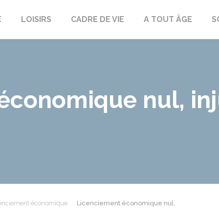
E
LOISIRS
CADRE DE VIE
A TOUT ÂGE
S
conomique nul, inju
enciement économique
Licenciement économique nul,