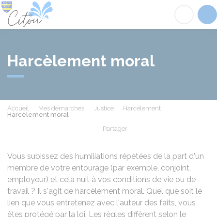
Citou
Acc
Harcèlement moral
Accueil
Mes démarches
Justice
Harcèlement
Harcèlement moral
Partager
Partager sur Facebook
Partager sur X - Twit
Partager sur
Par
Vous subissez des humiliations répétées de la part d'un
membre de votre entourage (par exemple, conjoint,
employeur) et cela nuit à vos conditions de vie ou de
travail ? Il s'agit de harcèlement moral. Quel que soit le
lien que vous entretenez avec l'auteur des faits, vous
êtes protégé par la loi. Les règles diffèrent selon le