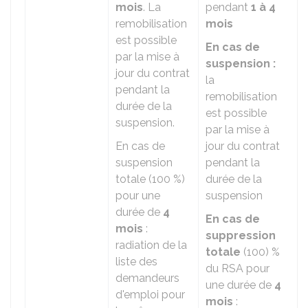
mois
. La
pendant
1 à 4
remobilisation
mois
est possible
En cas de
par la mise à
suspension :
jour du contrat
la
pendant la
remobilisation
durée de la
est possible
suspension.
par la mise à
En cas de
jour du contrat
suspension
pendant la
totale (
100 %
)
durée de la
pour une
suspension
durée de
4
En cas de
mois
:
suppression
radiation de la
totale
(
100) %
liste des
du RSA pour
demandeurs
une durée de
4
d'emploi pour
mois
: