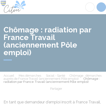
Citou
Acc
Chômage : radiation par
France Travail
(anciennement Pôle
emploi)
Accueil
Mes démarches
Social - Santé
Chômage : démarches
auprès de France Travail (anciennement Pôle emploi)
Chômage :
radiation par France Travail (anciennement Pôle emploi)
Partager
Partager sur Facebook
Partager sur X - Twit
Partager sur
Par
En tant que demandeur d'emploi inscrit à France Travail,