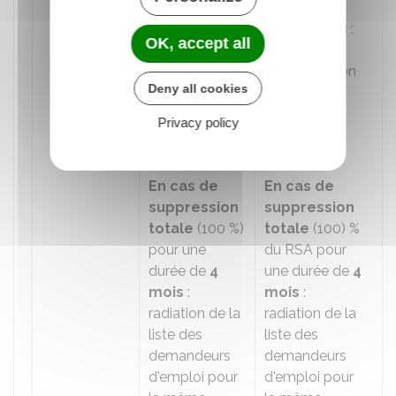
En cas de
En cas de
suspension
:
OK, accept all
suspension :
la
remobilisation
remobilisation
Deny all cookies
possible
est possible
pendant la
pendant la
Privacy policy
durée de la
durée de la
suspension
suspension
En cas de
En cas de
suppression
suppression
totale
(
100 %
)
totale
(
100) %
pour une
du RSA pour
durée de
4
une durée de
4
mois
:
mois
:
radiation de la
radiation de la
liste des
liste des
demandeurs
demandeurs
d'emploi pour
d'emploi pour