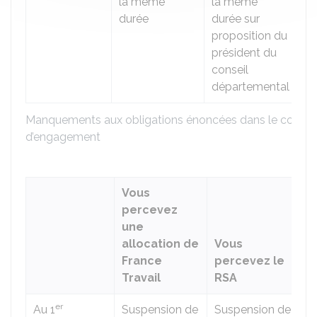
la même
la même
durée
durée sur
proposition du
président du
conseil
départemental
Manquements aux obligations énoncées dans le contra
d’engagement
Vous
percevez
V
une
p
allocation de
Vous
n
France
percevez le
a
Travail
RSA
n
er
Au 1
Suspension de
Suspension de
N