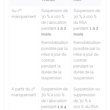
er
Au 1
Suspension de
Suspension de
N
manquement
30 %
à
100 %
30 %
à
100 %
co
de l'allocation
du RSA
pendant
1 à 2
pendant
1 à 2
mois
mois
Remobilisation
Remobilisation
possible par la
possible par la
mise à jour du
mise à jour du
contrat
contrat
pendant la
pendant la
durée de la
durée de la
suspension
suspension
e
A partir du 2
Suspension de
Suspension ou
N
manquement
30 %
à
100 %
suppression
co
de l'allocation
de
30 %
à
pendant
1 à 4
100 %
du RSA