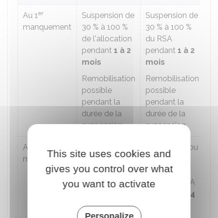
er
Au 1
Suspension de
Suspension de
Dé
manquement
30 %
à
100 %
30 %
à
100 %
d'
de l'allocation
du RSA
pendant
1 à 2
pendant
1 à 2
mois
mois
Remobilisation
Remobilisation
possible
possible
pendant la
pendant la
durée de la
durée de la
suspension
suspension
e
A partir du 2
Suspension ou
Suspension ou
Ra
This site uses cookies and
manquement
suppression
suppression
li
gives you control over what
de
30 %
à
de
30 %
à
d
100 %
de
100 %
du RSA
d'
you want to activate
l'allocation
pendant
1 à 4
p
pendant
1 à 4
mois
m
Personalize
mois