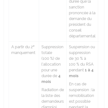
durée que la
sanction
prononcée à la
demande du
président du
conseil
départemental
e
A partir du 2
Suppression
Suspension ou
Radi
manquement
totale
suppression
la l
(
100 %
) de
de
30 %
à
dem
l'allocation
100 %
du RSA
d'e
pour une
pendant
1 à 4
pen
durée de
4
mois
moi
mois
En cas de
Radiation de
suspension : la
la liste des
remobilisation
demandeurs
est possible
d'emploi
pendant la