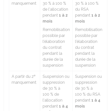
manquement
30 %
à
100 %
30 %
à
100 %
c
de l'allocation
du RSA
pendant
1 à 2
pendant
1 à 2
mois
mois
Remobilisation
Remobilisation
possible par
possible par
l'élaboration
l'élaboration
du contrat
du contrat
pendant la
pendant la
durée de la
durée de la
suspension
suspension
e
A partir du 2
Suspension ou
Suspension ou
N
manquement
suppression
suppression
c
de
30 %
à
de
30 %
à
100 %
de
100 %
du RSA
l'allocation
pendant
1 à 4
pendant
1 à 4
mois