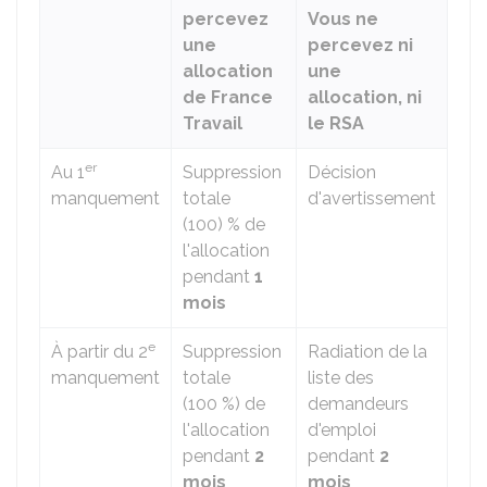
percevez
Vous ne
une
percevez ni
allocation
une
de France
allocation, ni
Travail
le RSA
er
Au 1
Suppression
Décision
manquement
totale
d'avertissement
(
100) %
de
l'allocation
pendant
1
mois
e
À partir du 2
Suppression
Radiation de la
manquement
totale
liste des
(
100 %
) de
demandeurs
l'allocation
d'emploi
pendant
2
pendant
2
mois
mois