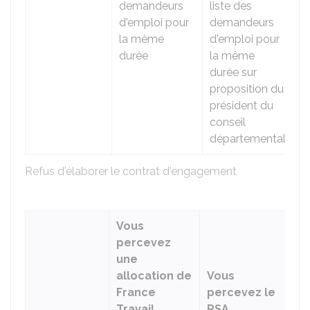
demandeurs
liste des
d'emploi pour
demandeurs
la même
d'emploi pour
durée
la même
durée sur
proposition du
président du
conseil
départemental
Refus d'élaborer le contrat d'engagement
Vous
percevez
V
une
p
allocation de
Vous
ni
France
percevez le
al
Travail
RSA
ni