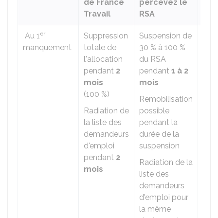
de France
percevez le
all
Travail
RSA
ni 
er
Au 1
Suppression
Suspension de
Radi
manquement
totale de
30 %
à
100 %
la l
l'allocation
du RSA
dem
pendant
2
pendant
1 à 2
d'e
mois
mois
pen
(
100 %
)
moi
Remobilisation
Radiation de
possible
la liste des
pendant la
demandeurs
durée de la
d'emploi
suspension
pendant
2
Radiation de la
mois
liste des
demandeurs
d'emploi pour
la même