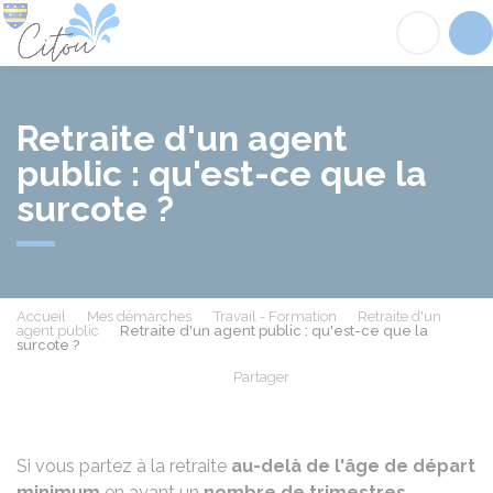
Citou
Acc
Retraite d'un agent
public : qu'est-ce que la
surcote ?
Accueil
Mes démarches
Travail - Formation
Retraite d'un
agent public
Retraite d'un agent public : qu'est-ce que la
surcote ?
Partager
Partager sur Facebook
Partager sur X - Twit
Partager sur
Par
Si vous partez à la retraite
au-delà de l'âge de départ
minimum
en ayant un
nombre de trimestres