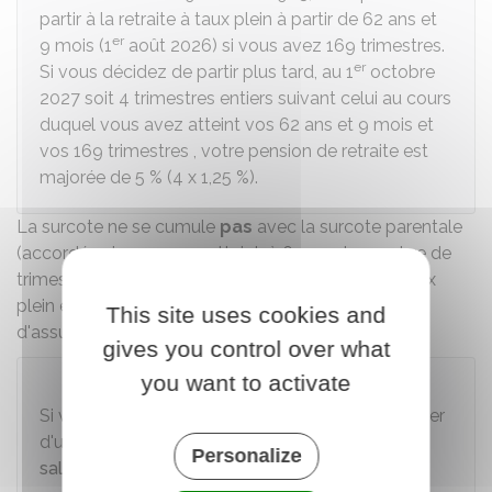
partir à la retraite à taux plein à partir de 62 ans et
er
9 mois (1
août 2026) si vous avez 169 trimestres.
er
Si vous décidez de partir plus tard, au 1
octobre
2027 soit 4 trimestres entiers suivant celui au cours
duquel vous avez atteint vos 62 ans et 9 mois et
vos 169 trimestres , votre pension de retraite est
majorée de
5 %
(4 x
1,25 %
).
La surcote ne se cumule
pas
avec la
surcote parentale
(accordée si vous avez atteint, à 63 ans, le nombre de
trimestres exigé pour avoir droit à une retraite à taux
plein et si vous bénéficiez d'au moins 1 trimestre
This site uses cookies and
d'assurance retraite gratuit pour enfant).
gives you control over what
you want to activate
Attention
Si vous êtes
contractuel
, vous pouvez bénéficier
d'une surcote dans les mêmes conditions qu'un
Personalize
salarié du secteur privé
.