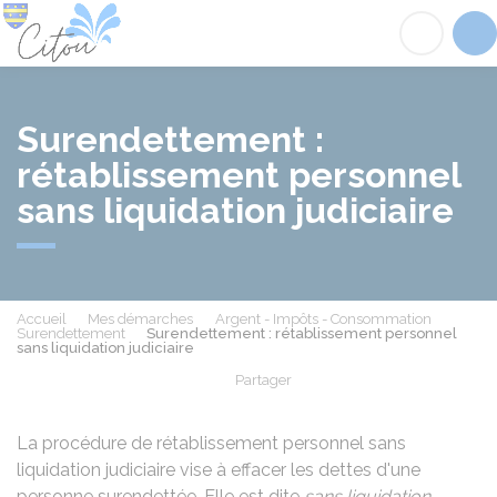
Citou
Acc
Surendettement :
rétablissement personnel
sans liquidation judiciaire
Accueil
Mes démarches
Argent - Impôts - Consommation
Surendettement
Surendettement : rétablissement personnel
sans liquidation judiciaire
Partager
Partager sur Facebook
Partager sur X - Twit
Partager sur
Par
La procédure de rétablissement personnel sans
liquidation judiciaire vise à effacer les dettes d'une
personne surendettée. Elle est dite
sans liquidation