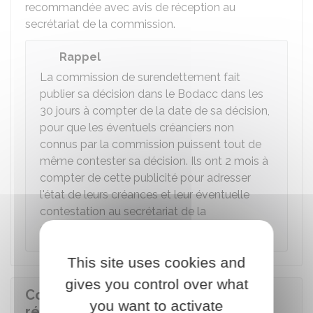
recommandée avec avis de réception au
secrétariat de la commission.
Rappel
La commission de surendettement fait
publier sa décision dans le
Bodacc
dans les
30 jours à compter de la date de sa décision,
pour que les éventuels créanciers non
connus par la commission puissent tout de
même contester sa décision. Ils ont 2 mois à
compter de cette publicité pour adresser
l'état de leurs créances et leur éventuelle
contestation au secrétariat de la
commission.
This site uses cookies and
gives you control over what
Comment entre en vigueur le
you want to activate
rétablissement personnel sans