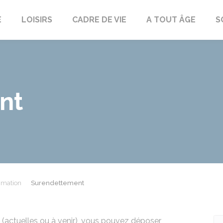
E
LOISIRS
CADRE DE VIE
A TOUT ÂGE
S
nt
mmation
Surendettement
es (actuelles ou à venir), vous pouvez déposer