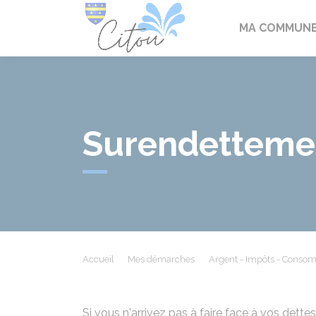
Citou
MA COMMUN
Surendetteme
Accueil
Mes démarches
Argent - Impôts - Conso
Si vous n'arrivez pas à faire face à vos dett