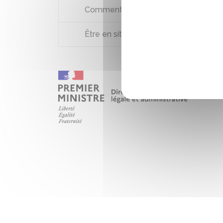
Comment réagir en cas de surendet
Être en situation de surendettement