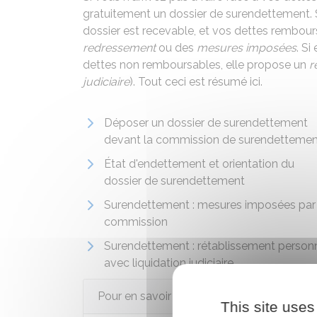
gratuitement un dossier de surendettement.
dossier est recevable, et vos dettes rembour
redressement
ou des
mesures imposées
. Si
dettes non remboursables, elle propose un
r
judiciaire
). Tout ceci est résumé ici.
Déposer un dossier de surendettement
devant la commission de surendettemen
État d'endettement et orientation du
dossier de surendettement
Surendettement : mesures imposées par 
commission
Surendettement : rétablissement person
avec liquidation judiciaire
Pour en savoir plus
This site uses