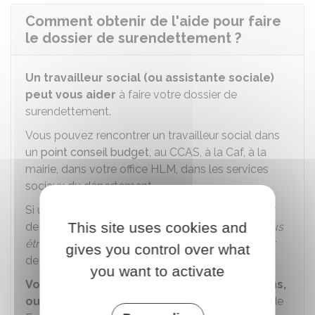
Comment obtenir de l'aide pour faire
le dossier de surendettement ?
Un travailleur social (ou assistante sociale)
peut vous aider
à faire votre dossier de
surendettement.
Vous pouvez rencontrer un travailleur social dans
un
point conseil budget
, au
CCAS
, à la
Caf
, à la
mairie, dans votre office HLM, dans les services
sociaux du département.
Si un travailleur social vous aide à faire le dossier
This site uses cookies and
de surendettement, il faut remplir la rubrique
vous
être assisté(e) par un travailleur social
du dossier
gives you control over what
de surendettement.
you want to activate
Vous pouvez aussi demander des précisions,
ou prendre un rendez-vous
avec la Banque de