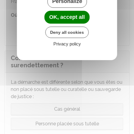
Personalize
France.
Où s'adresser ?
OK, accept all
Demande d'information ou d'un
rendez-vous à la Banque de France
Deny all cookies
Privacy policy
Comment faire le dossier de
surendettement ?
La démarche est différente selon que vous êtes ou
non placé sous tutelle ou curatelle ou sauvegarde
de justice :
Cas général
Personne placée sous tutelle